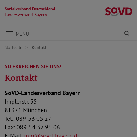
Sozialverband Deutschland
L
Landesverband Bayern
Direkt zu den Inhalten springen
Fi
MENÜ
Startseite
Kontakt
SO ERREICHEN SIE UNS!
Kontakt
SoVD-Landesverband Bayern
Implerstr. 55
81371 München
Tel.: 089-53 05 27
Fax: 089-54 37 91 06
E-Mail:
info@sovd-bayern.de