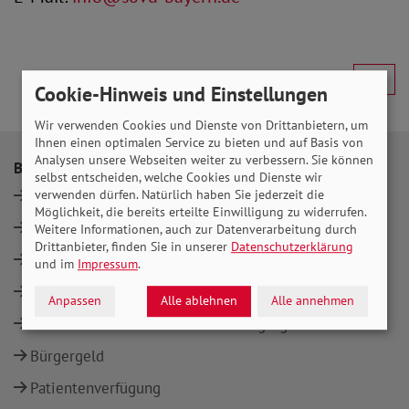
Cookie-Hinweis und Einstellungen
Wir verwenden Cookies und Dienste von Drittanbietern, um
Ihnen einen optimalen Service zu bieten und auf Basis von
Analysen unsere Webseiten weiter zu verbessern. Sie können
Beratung
Themen
selbst entscheiden, welche Cookies und Dienste wir
verwenden dürfen. Natürlich haben Sie jederzeit die
Standorte
Rente
Möglichkeit, die bereits erteilte Einwilligung zu widerrufen.
Rente
Pflege
Weitere Informationen, auch zur Datenverarbeitung durch
Drittanbieter, finden Sie in unserer
Datenschutzerklärung
Pflege
Behinderung
und im
Impressum
.
Behinderung
Gesundheit
Anpassen
Alle ablehnen
Alle annehmen
Gesundheit
Bürgergeld
Bürgergeld
Patientenverfügung