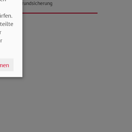
na-Krise: Grundsicherung
rfen.
teilte
r
r
hmen