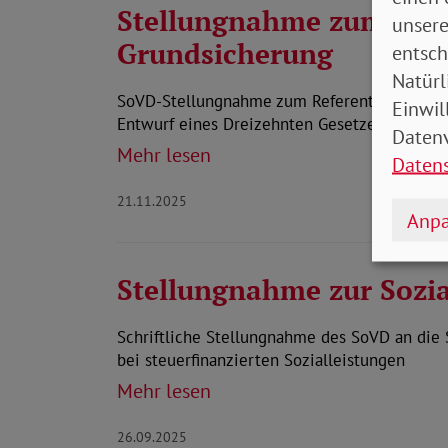
Stellungnahme zum Ref
unsere
Grundsicherung
entsch
Natürl
SoVD-Stellungnahme zum Referentenentwurf d
Einwil
Entwurf eines Dreizehnten Gesetzes zur Än
Datenv
Mehr lesen
Daten
21.11.2025
Anpa
Stellungnahme zur Sozia
Schriftliche Stellungnahme des SoVD an die
bei steuerfinanzierten Sozialleistungen
Mehr lesen
26.09.2025