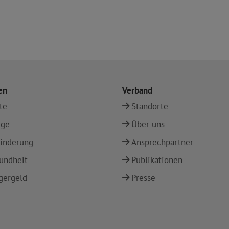
en
Verband
te
Standorte
ege
Über uns
inderung
Ansprechpartner
undheit
Publikationen
gergeld
Presse