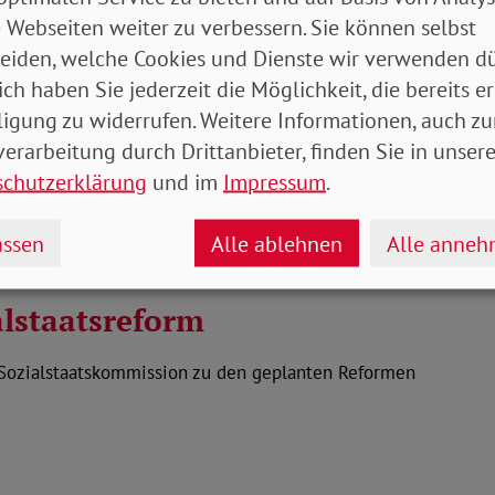
Coro
erentenentwurf
 Webseiten weiter zu verbessern. Sie können selbst
eiden, welche Cookies und Dienste wir verwenden dü
ich haben Sie jederzeit die Möglichkeit, die bereits er
es Bundesministeriums für Arbeit und Soziales:
ligung zu widerrufen. Weitere Informationen, auch zu
1
derung des Zweiten…
erarbeitung durch Drittanbieter, finden Sie in unsere
schutzerklärung
und im
Impressum
.
ssen
Alle ablehnen
Alle anne
lstaatsreform
 Sozialstaatskommission zu den geplanten Reformen