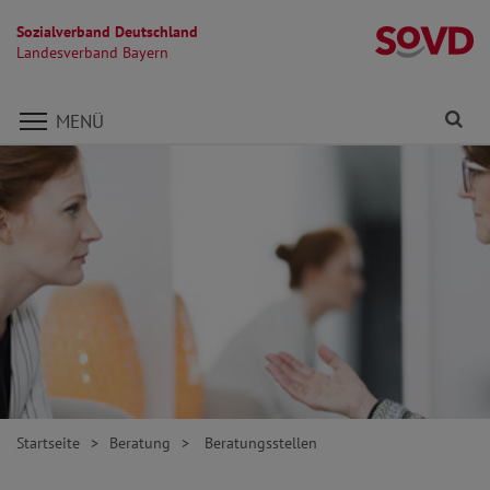
Sozialverband Deutschland
L
Landesverband Bayern
Direkt zu den Inhalten springen
Fi
MENÜ
Startseite
Beratung
Beratungsstellen