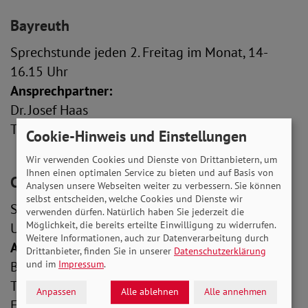
Bayreuth
Sprechstunde jeden 2. Freitag im Monat, 14-
16.15 Uhr
Ansprechpartner:
Dr. Josef Haas
Tel.: 09543-53 49
Cookie-Hinweis und Einstellungen
Wir verwenden Cookies und Dienste von Drittanbietern, um
Ihnen einen optimalen Service zu bieten und auf Basis von
Coburg-Lautertal
Analysen unsere Webseiten weiter zu verbessern. Sie können
selbst entscheiden, welche Cookies und Dienste wir
Sprechstunde jeden 2. Do. im Monat, 16.30-18
verwenden dürfen. Natürlich haben Sie jederzeit die
Möglichkeit, die bereits erteilte Einwilligung zu widerrufen.
Uhr
Weitere Informationen, auch zur Datenverarbeitung durch
Ansprechpartnerin:
Drittanbieter, finden Sie in unserer
Datenschutzerklärung
und im
Impressum
.
Barbara Hölzel
Telefon: 0170-52 73 691
Anpassen
Alle ablehnen
Alle annehmen
E-Mail:
barbarahoelzel(at)freenet.de