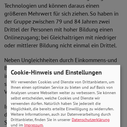
Technologien und können daraus einen
größeren Mehrwert für sich ziehen. So haben in
der Gruppe zwischen 79 und 84 Jahren zwei
Drittel der Personen mit hoher Bildung einen
Onlinezugang; bei Gleichaltrigen mit niedriger
oder mittlerer Bildung nicht einmal ein Drittel.
Neben Ungleichheiten durch Einkommens-und
Bildungsunterschieden im Alter erschweren
Cookie-Hinweis und Einstellungen
infrastrukturelle Unterschiede zwischen
Wir verwenden Cookies und Dienste von Drittanbietern, um
städtischen und ländlichen Regionen die
Ihnen einen optimalen Service zu bieten und auf Basis von
Verbreitung und Nutzung digitaler Technik.
Analysen unsere Webseiten weiter zu verbessern. Sie können
selbst entscheiden, welche Cookies und Dienste wir
verwenden dürfen. Natürlich haben Sie jederzeit die
Insgesamt zeigt der Bericht in vielerlei Hinsicht
Möglichkeit, die bereits erteilte Einwilligung zu widerrufen.
den ambivalenten Charakter der Digitalisierung:
Weitere Informationen, auch zur Datenverarbeitung durch
Drittanbieter, finden Sie in unserer
Datenschutzerklärung
Sie bringt neue Möglichkeiten mit sich, das
und im
Impressum
.