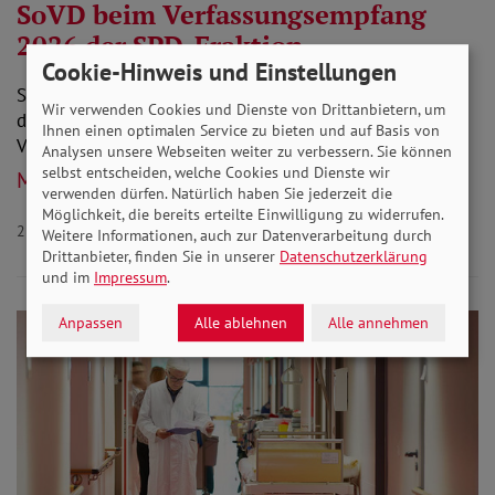
SoVD beim Verfassungsempfang
2026 der SPD-Fraktion
Cookie-Hinweis und Einstellungen
SPD-Fraktionsvorsitzender Holger Grießhammer hatte
Wir verwenden Cookies und Dienste von Drittanbietern, um
die SoVD-Landesvorsitzende Meta Günther zum
Ihnen einen optimalen Service zu bieten und auf Basis von
Verfassungsempfang mit Verleihung des…
Analysen unsere Webseiten weiter zu verbessern. Sie können
selbst entscheiden, welche Cookies und Dienste wir
Mehr lesen
verwenden dürfen. Natürlich haben Sie jederzeit die
Möglichkeit, die bereits erteilte Einwilligung zu widerrufen.
28.05.2026
Aktuelles Veranstaltung
Weitere Informationen, auch zur Datenverarbeitung durch
Drittanbieter, finden Sie in unserer
Datenschutzerklärung
und im
Impressum
.
Anpassen
Alle ablehnen
Alle annehmen