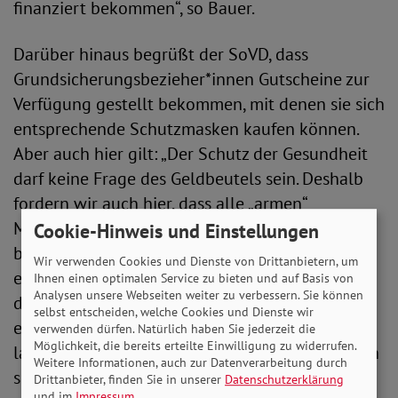
finanziert bekommen“, so Bauer.
Darüber hinaus begrüßt der SoVD, dass
Grundsicherungsbezieher*innen Gutscheine zur
Verfügung gestellt bekommen, mit denen sie sich
entsprechende Schutzmasken kaufen können.
Aber auch hier gilt: „Der Schutz der Gesundheit
darf keine Frage des Geldbeutels sein. Deshalb
fordern wir auch hier, dass alle „armen“
Menschen mitgedacht werden.“ Die gestern
Cookie-Hinweis und Einstellungen
beschlossene Einmalzahlung von 150 Euro ist
Wir verwenden Cookies und Dienste von Drittanbietern, um
ein weiterer Schritt in die richtige Richtung. „Für
Ihnen einen optimalen Service zu bieten und auf Basis von
Analysen unsere Webseiten weiter zu verbessern. Sie können
den Moment sind die beschlossenen 150 Euro
selbst entscheiden, welche Cookies und Dienste wir
ein gutes Signal. Was wir aber brauchen, ist eine
verwenden dürfen. Natürlich haben Sie jederzeit die
Möglichkeit, die bereits erteilte Einwilligung zu widerrufen.
langfristige Lösung, die verhindert, dass ohnehin
Weitere Informationen, auch zur Datenverarbeitung durch
schon sozial benachteiligte Menschen immer
Drittanbieter, finden Sie in unserer
Datenschutzerklärung
und im
Impressum
.