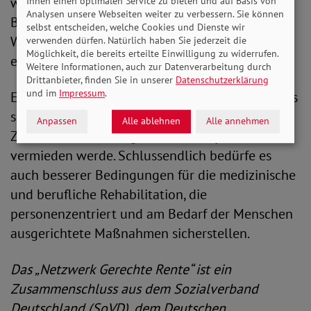
werden: Die Voraussetzung von 33
Ihnen einen optimalen Service zu bieten und auf Basis von
Analysen unsere Webseiten weiter zu verbessern. Sie können
Beitragsjahren, um einen Freibetrag beim
selbst entscheiden, welche Cookies und Dienste wir
Wohngeld oder in der Grundsicherung zu
verwenden dürfen. Natürlich haben Sie jederzeit die
Möglichkeit, die bereits erteilte Einwilligung zu widerrufen.
erlangen, müsse ersatzlos gestrichen werden.
Weitere Informationen, auch zur Datenverarbeitung durch
Drittanbieter, finden Sie in unserer
Datenschutzerklärung
und im
Impressum
.
Eine neue Bundesregierung solle darüber hinaus
sofort dafür sorgen, dass eine
Anpassen
Alle ablehnen
Alle annehmen
Zweifachbesteuerung der Renten systematisch
vermieden werde. Schlussendlich bedürfe es
auch besserer Bedingungen für die medizinische
und berufliche Rehabilitation, die
personenzentriert und am Bedarf der Menschen
ausgerichtete Maßnahmen sicherstellen.
Das „Netzwerk Gerechte Rente“ ist ein
Zusammenschluss aus dem Sozialverband
Deutschland (SoVD), dem Deutschen