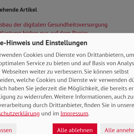
tehende Artikel
sbau der digitalen Gesundheitsversorgung
lastung bisher nur auf dem Papier
ndrente im Kern gut und richtig
e-Hinweis und Einstellungen
rwenden Cookies und Dienste von Drittanbietern, um
Artikel
optimalen Service zu bieten und auf Basis von Analy
 Webseiten weiter zu verbessern. Sie können selbst
itung_03_2020_web.pdf
- 3 MB
eiden, welche Cookies und Dienste wir verwenden dü
ich haben Sie jederzeit die Möglichkeit, die bereits er
ligung zu widerrufen. Weitere Informationen, auch zu
erarbeitung durch Drittanbieter, finden Sie in unsere
schutzerklärung
und im
Impressum
.
ssen
Alle ablehnen
Alle anne