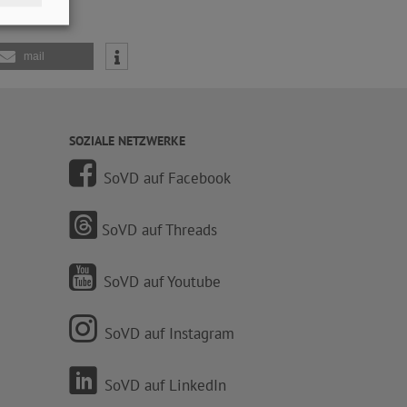
mail
SOZIALE NETZWERKE
SoVD auf Facebook
SoVD auf Threads
SoVD auf Youtube
SoVD auf Instagram
SoVD auf LinkedIn