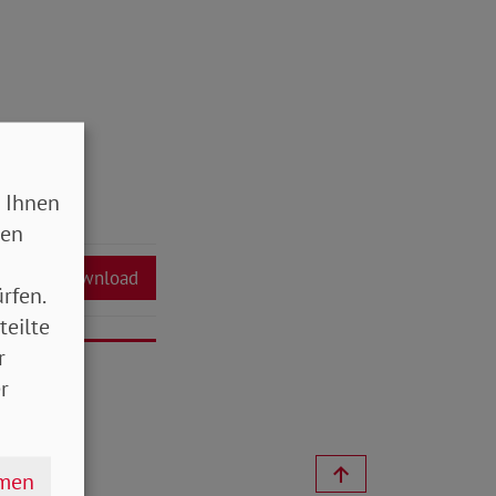
 Ihnen
sen
Download
rfen.
teilte
r
r
hmen