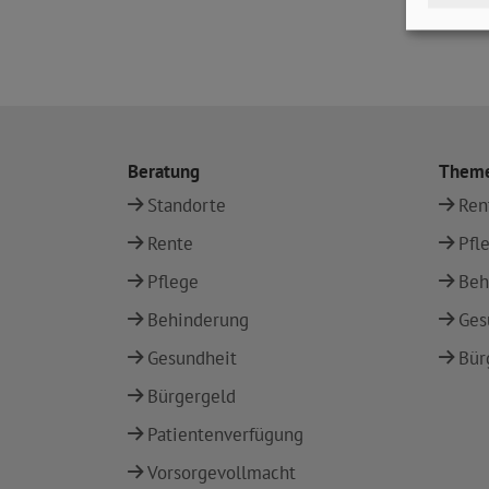
Beratung
Them
Standorte
Ren
Rente
Pfl
Pflege
Beh
Behinderung
Ges
Gesundheit
Bür
Bürgergeld
Patientenverfügung
Vorsorgevollmacht