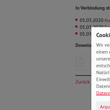
In Verbindung s
01.03.2020
Au
01.03.2020
Ent
01.03.2020
Gru
Cooki
Wir ve
Downloads zum 
einen 
unsere
SoVD-Ze
entsch
Natürl
Einwil
Zurück
Datenv
Daten
Anpa