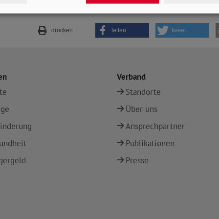
drucken
teilen
tweet
en
Verband
te
Standorte
ege
Über uns
inderung
Ansprechpartner
undheit
Publikationen
gergeld
Presse