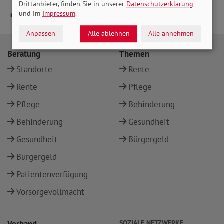
Drittanbieter, finden Sie in unserer
Datenschutzerklärung
und im
Impressum
.
Anpassen
Alle ablehnen
Alle annehmen
Beratung
Themen
Standorte
Rente
Rente
Pflege
Pflege
Behinderung
Behinderung
Gesundheit
Gesundheit
Bürgergeld
Bürgergeld
Patientenverfügung
Vorsorgevollmacht
SOZIALE NETZWERKE