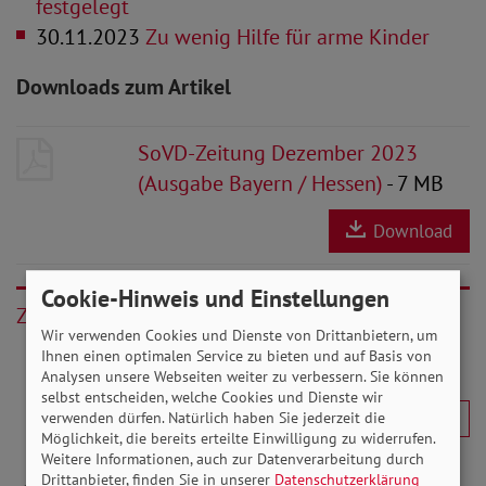
festgelegt
30.11.2023
Zu wenig Hilfe für arme Kinder
Downloads zum Artikel
SoVD-Zeitung Dezember 2023
(Ausgabe Bayern / Hessen)
- 7 MB
Download
Cookie-Hinweis und Einstellungen
Zurück
Wir verwenden Cookies und Dienste von Drittanbietern, um
Ihnen einen optimalen Service zu bieten und auf Basis von
Analysen unsere Webseiten weiter zu verbessern. Sie können
selbst entscheiden, welche Cookies und Dienste wir
verwenden dürfen. Natürlich haben Sie jederzeit die
Möglichkeit, die bereits erteilte Einwilligung zu widerrufen.
Weitere Informationen, auch zur Datenverarbeitung durch
Drittanbieter, finden Sie in unserer
Datenschutzerklärung