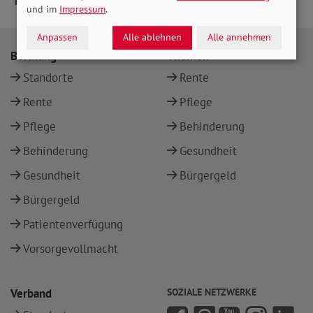
und im
Impressum
.
Anpassen
Alle ablehnen
Alle annehmen
Beratung
Themen
Standorte
Rente
Rente
Pflege
Pflege
Behinderung
Behinderung
Gesundheit
Gesundheit
Bürgergeld
Bürgergeld
Patientenverfügung
Vorsorgevollmacht
Verband
SOZIALE NETZWERKE