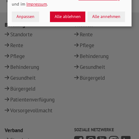
und im
Impressum
.
Anpassen
Alle ablehnen
Alle annehmen
Beratung
Themen
Standorte
Rente
Rente
Pflege
Pflege
Behinderung
Behinderung
Gesundheit
Gesundheit
Bürgergeld
Bürgergeld
Patientenverfügung
Vorsorgevollmacht
Verband
SOZIALE NETZWERKE