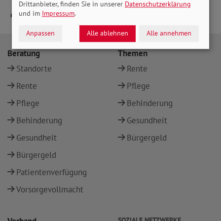
Drittanbieter, finden Sie in unserer
Datenschutzerklärung
und im
Impressum
.
Anpassen
Alle ablehnen
Alle annehmen
Beratung
Themen
Standorte
Rente
Rente
Pflege
Pflege
Behinderung
Behinderung
Gesundheit
Gesundheit
Bürgergeld
Bürgergeld
Patientenverfügung
Vorsorgevollmacht
SOZIALE NETZWERKE