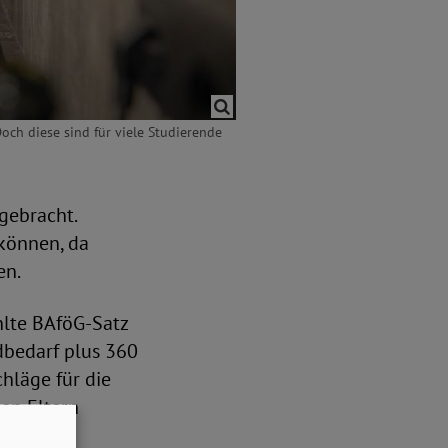
ch diese sind für viele Studierende
gebracht.
können, da
en.
hlte BAföG-Satz
dbedarf plus 360
hläge für die
en Eltern