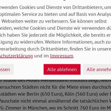
rwenden Cookies und Dienste von Drittanbietern, um
schale reicht nicht für Mietkosten
optimalen Service zu bieten und auf Basis von Analy
 Webseiten weiter zu verbessern. Sie können selbst
iert, dass diese Summen nicht ausreichen, um währen
eiden, welche Cookies und Dienste wir verwenden dü
halt zu decken.
ich haben Sie jederzeit die Möglichkeit, die bereits er
ligung zu widerrufen. Weitere Informationen, auch zu
f von 452 Euro unterschreitet angesichts der extrem
erarbeitung durch Drittanbieter, finden Sie in unsere
re das Existenzminimum. Außerdem deckt die Kostenpa
schutzerklärung
und im
Impressum
.
öhe von 360 Euro an vielen Orten nicht einmal die M
tisiert die SoVD-Vorstandsvorsitzende Michaela Engel
ssen
Alle ablehnen
Alle anne
e Studie des Moses Mendelssohn Instituts zeigt, rei
ersuchten Städten nicht für die Miete eines durchsc
städten wie Berlin (650 Euro), Köln (560 Euro) oder 
 Pauschale nicht einmal annähernd die tatsächlichen
WG-Zimmer in München, wo im Schnitt 760 Euro im M