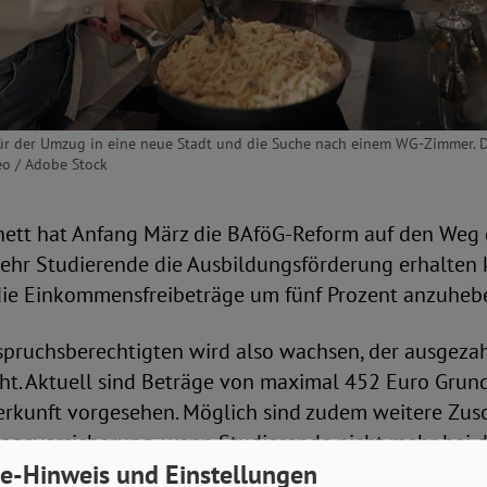
für der Umzug in eine neue Stadt und die Suche nach einem WG-Zimmer. Do
eo / Adobe Stock
ett hat Anfang März die BAföG-Reform auf den Weg 
mehr Studierende die Ausbildungsförderung erhalten 
 die Einkommensfreibeträge um fünf Prozent anzuheb
nspruchsberechtigten wird also wachsen, der ausgeza
cht. Aktuell sind Beträge von maximal 452 Euro Grun
erkunft vorgesehen. Möglich sind zudem weitere Zusc
legeversicherung, wenn Studierende nicht mehr bei d
e-Hinweis und Einstellungen
d.