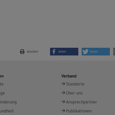
drucken
teilen
tweet
en
Verband
te
Standorte
ege
Über uns
inderung
Ansprechpartner
undheit
Publikationen