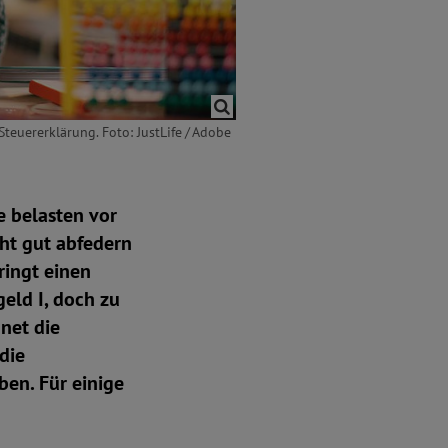
teuererklärung. Foto: JustLife / Adobe
e belasten vor
cht gut abfedern
ringt einen
eld I, doch zu
hnet die
die
ben. Für einige