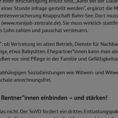
einer Beschäftigung erfüllt sind, „kann bei der Dau
 einer Stunde infrage gestellt werden“, ergänzt die M
entenversicherung Knappschaft Bahn-See. Dort muss 
(www.minijob-zentrale.de). Sie muss wirklich stattfi
s Lohn zahlen und pauschal versteuern.
s“: ob Vertretung im alten Betrieb, Dienste für Nachb
ige, etwa Babysitten. Ehepartner*innen kann man ab
ußen vor sind Pflege in der Familie und Gefälligkeits
bhängigen Sozialleistungen wie Witwen- und Witwe
schale anrechnungsfrei.
: Rentner*innen
einbinden – und stärken!
das nicht. Der SoVD fordert ein drittes Entlastungspak