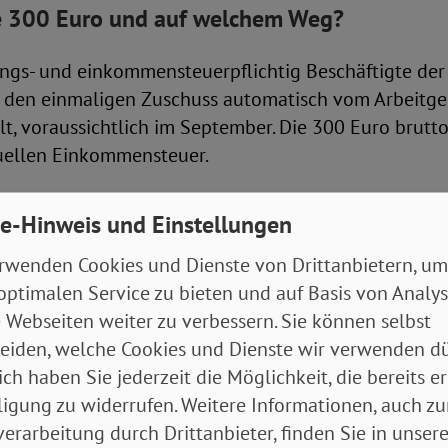
ie 300 Euro und auf welchem Weg?
ungs- und einkommensteuerpflichtig Beschäftigte der
den einmaligen Zuschuss automatisch vom Arbeitge
t, voraussichtlich im September. Die 300 Euro brutt
duellen Einkommensteuer.
gen sinkt die nächste Steuervorauszahlung.
e-Hinweis und Einstellungen
Steuer-Weg können auch Rentner*innen, Studierende 
rwenden Cookies und Dienste von Drittanbietern, um
euerpflichtig beschäftigt waren, ihre Zusatzkosten
optimalen Service zu bieten und auf Basis von Analy
nkünfte später in der Steuererklärung an und erhalt
 Webseiten weiter zu verbessern. Sie können selbst
.
eiden, welche Cookies und Dienste wir verwenden dü
ich haben Sie jederzeit die Möglichkeit, die bereits er
lbstständigkeit nebenher sein oder ein „Midijob“. Nu
ligung zu widerrufen. Weitere Informationen, auch zu
VD-Sicht sonst problematische „Minijob“ (geringfügi
erarbeitung durch Drittanbieter, finden Sie in unsere