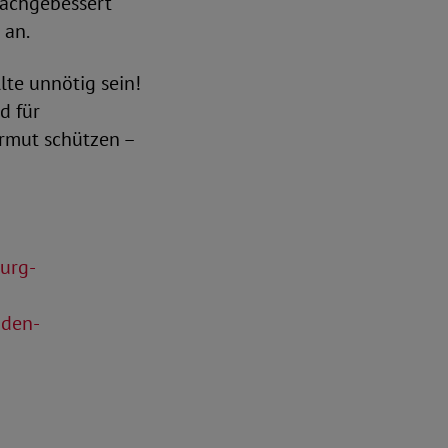
nachgebessert
 an.
lte unnötig sein!
d für
armut schützen –
burg-
aden-