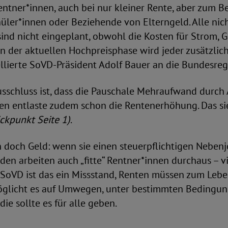
entner*innen, auch bei nur kleiner Rente, aber zum B
üler*innen oder Beziehende von Elterngeld. Alle nich
ind nicht eingeplant, obwohl die Kosten für Strom, G
 „In der aktuellen Hochpreisphase wird jeder zusätzli
llierte SoVD-Präsident Adolf Bauer an die Bundesreg
usschluss ist, dass die Pauschale Mehraufwand durch
nnen entlaste zudem schon die Rentenerhöhung. Das s
ickpunkt Seite 1)
.
 doch Geld: wenn sie einen steuerpflichtigen Neben
en arbeiten auch „fitte“ Rentner*innen durchaus – vie
 SoVD ist das ein Missstand, Renten müssen zum Lebe
glicht es auf Umwegen, unter bestimmten Bedingun
ie sollte es für alle geben.