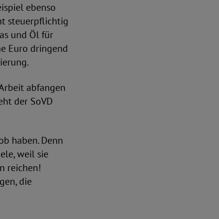
eispiel ebenso
t steuerpflichtig
as und Öl für
che Euro dringend
ierung.
 Arbeit abfangen
ieht der SoVD
job haben. Denn
le, weil sie
n reichen!
gen, die