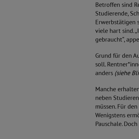
Betroffen sind R
Studierende, Sch
Erwerbstätigen s
viele hart sind.
gebraucht“, appe
Grund für den A
soll. Rentner*i
anders
(siehe Bl
Manche erhalten
neben Studierend
müssen. Für den
Wenigstens ermö
Pauschale. Doch d