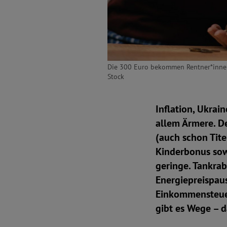
Die 300 Euro bekommen Rentner*innen d
Stock
Inflation, Ukrai
allem Ärmere. De
(auch schon Tit
Kinderbonus sow
geringe. Tankrab
Energiepreispaus
Einkommensteuer 
gibt es Wege – da