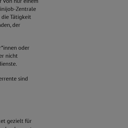
er von nur einem
inijob-Zentrale
die Tätigkeit
nden, der
ar*innen oder
er nicht
dienste.
rrente sind
et gezielt für