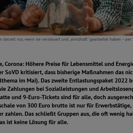
erzeit nur, wenn sie versteuert und „ernsthaft“ gearbeitet haben – per S
ne, Corona: Höhere Preise für Lebensmittel und Energi
r SoVD kritisiert, dass bisherige Maßnahmen das ni
elthema im Mai). Das zweite Entlastungspaket 2022 b
ie Zahlungen bei Sozialleistungen und Arbeitsloseng
atte und 9-Euro-Tickets sind für alle, doch ausgerec
chale von 300 Euro brutto ist nur für Erwerbstätige, 
zahlen. Das schließt Gruppen aus, die oft wenig ha
s ist keine Lösung für alle.