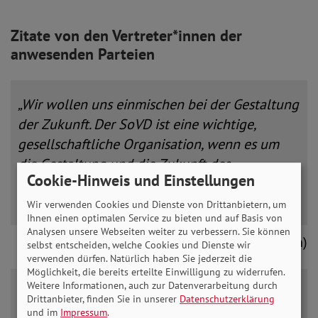
Zitate von den Vertreter*innen der
anwesenden Parteien
„Wir wollen uns einmischen bei der Gestaltung
der Zukunft. Der SoVD ist eine wichtige,
gesellschaftliche Organisation, wenn es um
die Gestaltung und die Zukunft des
Cookie-Hinweis und Einstellungen
Sozialstaates geht.“
Wir verwenden Cookies und Dienste von Drittanbietern, um
Ihnen einen optimalen Service zu bieten und auf Basis von
Analysen unsere Webseiten weiter zu verbessern. Sie können
Frank Bsirske (MdB, Bündnis 90/Die Grünen)
selbst entscheiden, welche Cookies und Dienste wir
verwenden dürfen. Natürlich haben Sie jederzeit die
Möglichkeit, die bereits erteilte Einwilligung zu widerrufen.
Weitere Informationen, auch zur Datenverarbeitung durch
„Wir brauchen die Ideen aller. Wir brauchen
Drittanbieter, finden Sie in unserer
Datenschutzerklärung
aber auch einen grundsätzlichen Konsens in
und im
Impressum
.