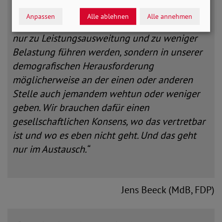
diesem Land, in dem wir gemeinsam die
Anpassen
Alle ablehnen
Alle annehmen
Entscheidungen, die in der Zukunft nicht alle
nur zu Leistungsausweitung und zu weniger
Belastung führen werden, sondern in unserer
demografischen Herausforderung
möglicherweise an der einen oder anderen
Stelle auch jemandem wehtun oder weniger
geben. Wir brauchen dafür einen
gesellschaftlichen Konsens, wo das vertretbar
ist und wo es eben nicht geht. Und das geht
nur im Austausch.“
Jens Beeck (MdB, FDP)