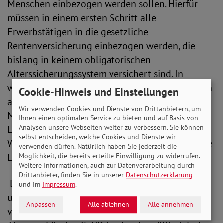
Menschen einbezogen werden sollen. Hierfür
müssen in einem ersten Schritt alle
Erwerbstätigen in die gesetzliche
Rentenversicherung einbezogen werden, die
bislang in keinem obligatorischen
Alterssicherungssystem versichert sind. In
weiteren Schritten sind aus Sicht des SoVD auch
Cookie-Hinweis und Einstellungen
andere Erwerbstätige, insbesondere politische
Wir verwenden Cookies und Dienste von Drittanbietern, um
Mandatsträger*innen, Beamt*innen sowie
Ihnen einen optimalen Service zu bieten und auf Basis von
Analysen unsere Webseiten weiter zu verbessern. Sie können
Erwerbstätige in den freien Berufen unter
selbst entscheiden, welche Cookies und Dienste wir
Wahrung verfassungsrechtlicher Vorgaben in die
verwenden dürfen. Natürlich haben Sie jederzeit die
Erwerbstätigenversicherung einzubeziehen.
Möglichkeit, die bereits erteilte Einwilligung zu widerrufen.
Weitere Informationen, auch zur Datenverarbeitung durch
Drittanbieter, finden Sie in unserer
Datenschutzerklärung
Dem Vorschlag, das Erwerbsleben auszudehnen
und im
Impressum
.
und damit die Regelaltersgrenze nach hinten zu
Anpassen
Alle ablehnen
Alle annehmen
verschieben, erteilt Engelen-Kefer eine klare