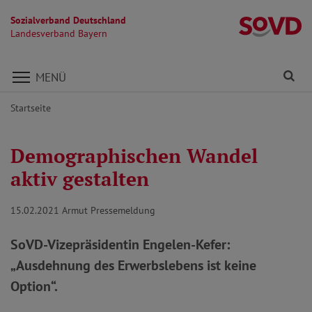
Sozialverband Deutschland
L
Landesverband Bayern
Direkt zu den Inhalten springen
Fi
MENÜ
Startseite
Demographischen Wandel
aktiv gestalten
15.02.2021
Armut Pressemeldung
SoVD-Vizepräsidentin Engelen-Kefer:
„Ausdehnung des Erwerbslebens ist keine
Option“.