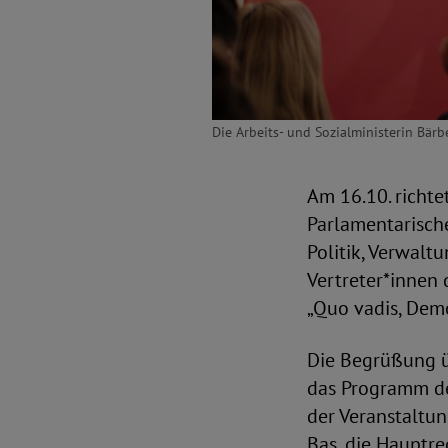
Die Arbeits- und Sozialministerin Bär
Am 16.10. richt
Parlamentarische
Politik, Verwalt
Vertreter*innen
„Quo vadis, Demo
Die Begrüßung ü
das Programm des
der Veranstaltu
Bas, die Hauptre