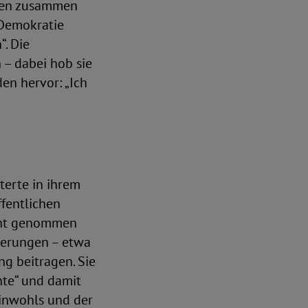
ören zusammen
Demokratie
. Die
 – dabei hob sie
en hervor: „Ich
terte in ihrem
ffentlichen
icht genommen
ßerungen – etwa
g beitragen. Sie
hte“ und damit
einwohls und der