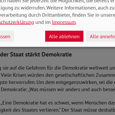
ich haben Sie jederzeit die Möglichkeit, die bereits er
ligung zu widerrufen. Weitere Informationen, auch zu
tz gegen Diskriminierung und für eine gerechte Gesel
erarbeitung durch Drittanbieter, finden Sie in unsere
 große Rolle in der Demokratie. Dabei betonte sie: 
schutzerklärung
und im
Impressum
.
on, und Demokratie braucht Demokratinnen und Demo
esem Zusammenhang, sich weiter für eine wirksame R
ssen
Alle ablehnen
Alle anne
chstellungsgesetzes einzusetzen.
der Staat stärkt Demokratie
g sie auf die Gefahren für die Demokratie weltweit un
. Viele Krisen würden den gesellschaftlichen Zusamm
ste hervorrufen. Um dem entgegenzuwirken, sei die
e Demokratie: „Was müssen wir anders und auch bess
: „Eine Demokratie hat es schwer, wenn Menschen das
igkeit des Staates verlieren.“ Der Staat müsse deshal