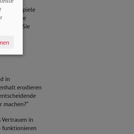
teilte
r
lschaft spiele
r
„Demokratie
kraten.“ Sie
eform des
hmen
d in
enhalt erodieren
 entscheidende
er machen?“
 Vertrauen in
b funktionieren