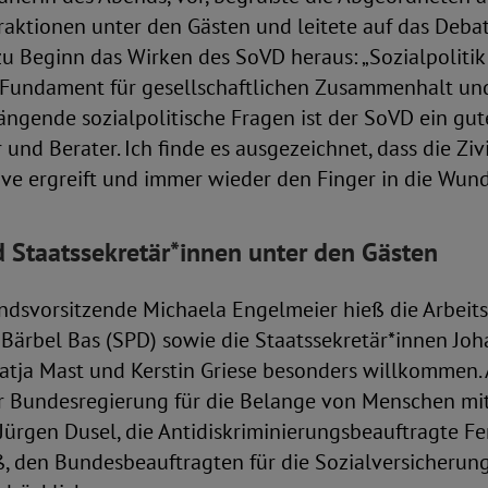
raktionen unter den Gästen und leitete auf das Deba
 zu Beginn das Wirken des SoVD heraus: „Sozialpolitik 
st Fundament für gesellschaftlichen Zusammenhalt u
drängende sozialpolitische Fragen ist der SoVD ein gut
und Berater. Ich finde es ausgezeichnet, dass die Ziv
ative ergreift und immer wieder den Finger in die Wund
d Staatssekretär*innen unter den Gästen
ndsvorsitzende Michaela Engelmeier hieß die Arbeits
 Bärbel Bas (SPD) sowie die Staatssekretär*innen Joh
Katja Mast und Kerstin Griese besonders willkommen.
r Bundesregierung für die Belange von Menschen mi
Jürgen Dusel, die Antidiskriminierungsbeauftragte F
ß, den Bundesbeauftragten für die Sozialversicherun