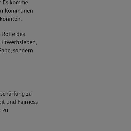
ur. Es komme
 den Kommunen
 könnten.
e Rolle des
en Erwerbsleben,
 Gabe, sondern
rschärfung zu
eit und Fairness
t zu