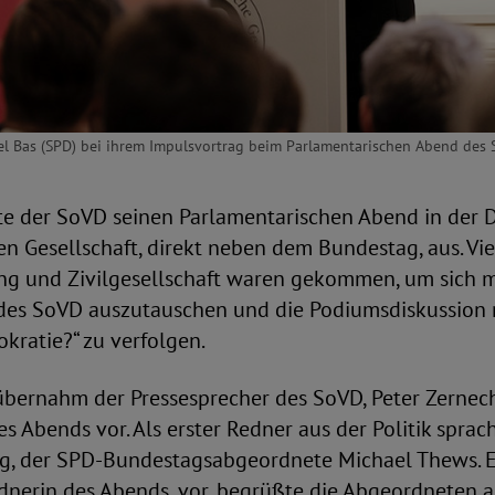
bel Bas (SPD) bei ihrem Impulsvortrag beim Parlamentarischen Abend des 
ete der SoVD seinen Parlamentarischen Abend in der 
n Gesellschaft, direkt neben dem Bundestag, aus. Vie
ung und Zivilgesellschaft waren gekommen, um sich m
 des SoVD auszutauschen und die Podiumsdiskussion 
kratie?“ zu verfolgen.
bernahm der Pressesprecher des SoVD, Peter Zerneche
 Abends vor. Als erster Redner aus der Politik sprac
ng, der SPD-Bundestagsabgeordnete Michael Thews. Er
dnerin des Abends, vor, begrüßte die Abgeordneten 