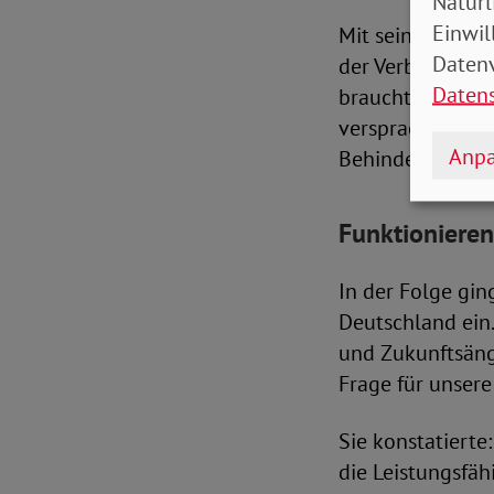
Natürl
Einwil
Mit seinem Einsa
Datenv
der Verband eine
Daten
braucht Inklusi
versprach in di
Anpa
Behindertenglei
Funktionieren
In der Folge gin
Deutschland ein
und Zukunftsäng
Frage für unser
Sie konstatierte
die Leistungsfäh