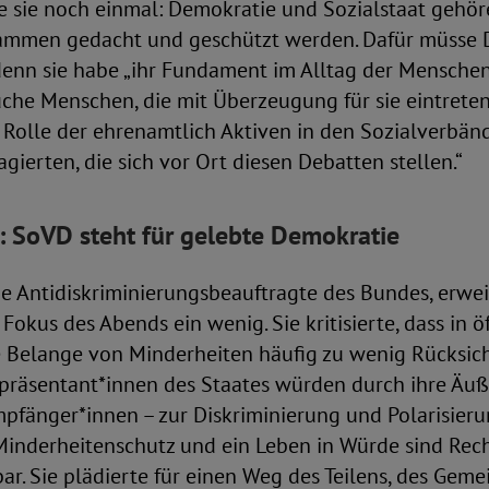
 sie noch einmal: Demokratie und Sozialstaat geh
ammen gedacht und geschützt werden. Dafür müsse 
enn sie habe „ihr Fundament im Alltag der Menschen“
che Menschen, die mit Überzeugung für sie eintreten
 Rolle der ehrenamtlich Aktiven in den Sozialverbänd
gierten, die sich vor Ort diesen Debatten stellen.“
 SoVD steht für gelebte Demokratie
e Antidiskriminierungsbeauftragte des Bundes, erwei
Fokus des Abends ein wenig. Sie kritisierte, dass in ö
e Belange von Minderheiten häufig zu wenig Rücks
epräsentant*innen des Staates würden durch ihre Äu
fänger*innen – zur Diskriminierung und Polarisierun
„Minderheitenschutz und ein Leben in Würde sind Rec
ar. Sie plädierte für einen Weg des Teilens, des Gem