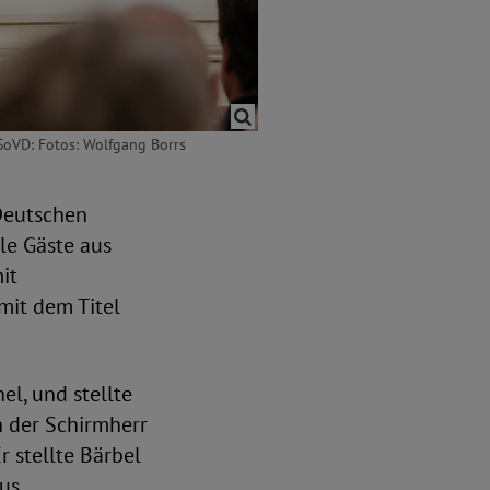
SoVD: Fotos: Wolfgang Borrs
Deutschen
le Gäste aus
it
mit dem Titel
l, und stellte
h der Schirmherr
 stellte Bärbel
aus