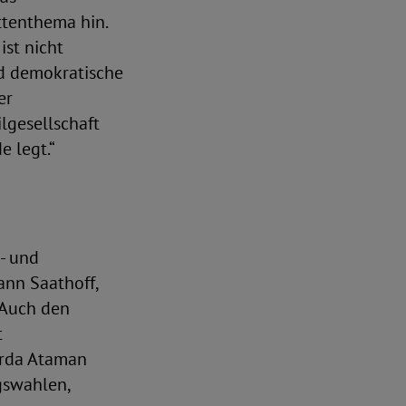
ttenthema hin.
ist nicht
nd demokratische
er
ilgesellschaft
e legt.“
- und
ann Saathoff,
 Auch den
t
erda Ataman
gswahlen,