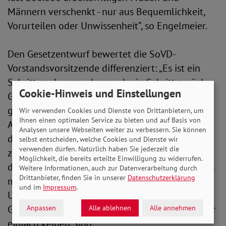
Männern verschenkt - nur aus Bequemlichkeit,
Vorurteilen oder Unwissenheit“, so Engelmeier.
Den Gesetzentwurf bewertet die SoVD-
Vorstandsvorsitzende differenziert: „Es ist ein
Schritt nach vorn, aber auch ein Schritt zurück.
Cookie-Hinweis und Einstellungen
Gut ist, dass der Arbeitsmarkt nun inklusiver
gestaltet werden soll. Auch die höhere
Wir verwenden Cookies und Dienste von Drittanbietern, um
Ihnen einen optimalen Service zu bieten und auf Basis von
Ausgleichsabgabe für Unternehmen, die gegen
Analysen unsere Webseiten weiter zu verbessern. Sie können
die Beschäftigungspflicht verstoßen, wird eine
selbst entscheiden, welche Cookies und Dienste wir
verwenden dürfen. Natürlich haben Sie jederzeit die
zusätzliche Motivation sein. Unverständlich und
Möglichkeit, die bereits erteilte Einwilligung zu widerrufen.
das völlig falsche Zeichen ist aber, zeitgleich das
Weitere Informationen, auch zur Datenverarbeitung durch
Drittanbieter, finden Sie in unserer
Datenschutzerklärung
mögliche Bußgeld zu streichen, wenn
und im
Impressum
.
Unternehmen gegen das Gesetz verstoßen.
Gesetzesbruch ohne Sanktionen ergibt auch hier
Anpassen
Alle ablehnen
Alle annehmen
einfach keinen Sinn.“