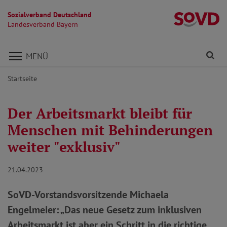
Sozialverband Deutschland
L
Landesverband Bayern
Direkt zu den Inhalten springen
Fi
MENÜ
Startseite
Der Arbeitsmarkt bleibt für
Menschen mit Behinderungen
weiter "exklusiv"
21.04.2023
SoVD-Vorstandsvorsitzende Michaela
Engelmeier: „Das neue Gesetz zum inklusiven
Arbeitsmarkt ist aber ein Schritt in die richtige