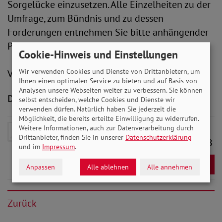
Sorgelücke einzusetzen. Alle Einzelheiten zu der
Umfrage, zum Bündnis und zu dessen
Forderungen entnehmen Sie bitte anhängender
Pressemitteilung.
Cookie-Hinweis und Einstellungen
Wir verwenden Cookies und Dienste von Drittanbietern, um
V.i.S.d.P.: Peter-Michael Zernechel
Ihnen einen optimalen Service zu bieten und auf Basis von
Analysen unsere Webseiten weiter zu verbessern. Sie können
Downloads zum Artikel
selbst entscheiden, welche Cookies und Dienste wir
verwenden dürfen. Natürlich haben Sie jederzeit die
Möglichkeit, die bereits erteilte Einwilligung zu widerrufen.
Pressemitteilung vom Bündnis
Weitere Informationen, auch zur Datenverarbeitung durch
Drittanbieter, finden Sie in unserer
Datenschutzerklärung
"Sorgearbeit fair verteilen"
- 118 KB
und im
Impressum
.
Download
Anpassen
Alle ablehnen
Alle annehmen
Zurück