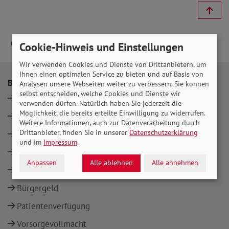
Cookie-Hinweis und Einstellungen
Wir verwenden Cookies und Dienste von Drittanbietern, um
Ihnen einen optimalen Service zu bieten und auf Basis von
Beratung
Themen
Analysen unsere Webseiten weiter zu verbessern. Sie können
selbst entscheiden, welche Cookies und Dienste wir
Standorte
Rente
verwenden dürfen. Natürlich haben Sie jederzeit die
Möglichkeit, die bereits erteilte Einwilligung zu widerrufen.
Rente
Pflege
Weitere Informationen, auch zur Datenverarbeitung durch
Drittanbieter, finden Sie in unserer
Datenschutzerklärung
Pflege
Behinderung
und im
Impressum
.
Behinderung
Gesundheit
Anpassen
Alle ablehnen
Alle annehmen
Gesundheit
Bürgergeld
Bürgergeld
Patientenverfügung
Vorsorgevollmacht