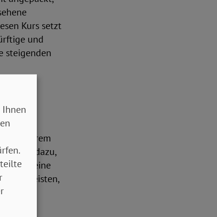
esehene
esen Kurs setzt
ürftige und
ie steigenden
 Ihnen
sen
Christian
unter anderem
rfen.
rgebnis dazu,
teilte
rhaupt keine
r
gewährleisten,
r
 und