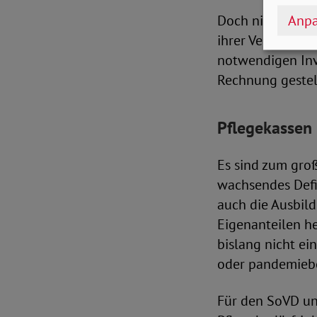
Anpa
Doch nicht nur 
ihrer Verpflicht
notwendigen Inv
Rechnung gestel
Pflegekassen 
Es sind zum groß
wachsendes Defiz
auch die Ausbild
Eigenanteilen h
bislang nicht ei
oder pandemiebe
Für den SoVD und