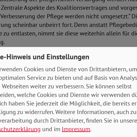
. Zentrale Aspekte des Koalitionsvertrages und vorg
erbesserung der Pflege werden nicht umgesetzt.“ Di
ung scheinbar unbeirrt fort. Denn anstatt Pflegebed
 zu entlasten, nimmt sie diese weiterhin allein für d
g.
e-Hinweis und Einstellungen
igert Zuschüsse und stopft Haushaltslöcher
rwenden Cookies und Dienste von Drittanbietern, um
optimalen Service zu bieten und auf Basis von Analy
chloss das Kabinett den Entwurf von Finanzminister 
 Webseiten weiter zu verbessern. Sie können selbst
r ein Haushaltsfinanzierungsgesetz. Dieses enthält 
eiden, welche Cookies und Dienste wir verwenden dü
en von Renten- und Pflegezuschüssen. Das führt im E
ich haben Sie jederzeit die Möglichkeit, die bereits er
e Pflegeversicherung bis zum Jahr 2027 vom Bund übe
ligung zu widerrufen. Weitere Informationen, auch zu
hr erhält. Um die Einhaltung der Schuldenbremse zu 
erarbeitung durch Drittanbieter, finden Sie in unsere
k somit steigende Ausgaben komplett auf Versicherte
schutzerklärung
und im
Impressum
.
 ab.