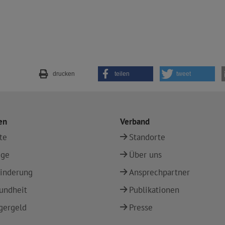
drucken
teilen
tweet
en
Verband
te
Standorte
ege
Über uns
inderung
Ansprechpartner
undheit
Publikationen
gergeld
Presse