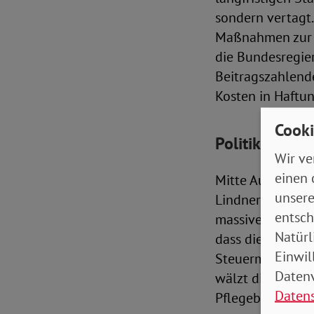
sondern vertagt
Maßnahmen zur V
die Bundesregier
Beitragszahlende
Kosten in Haftun
Cooki
Politik verwe
Wir ve
einen 
Mitte August bes
unsere
Lindner (FDP) fü
entsch
massive Kürzung
Natürl
dass die sozial
Einwil
Steuermittel me
Datenv
wälzt die Politi
Daten
Pflegebedürftige