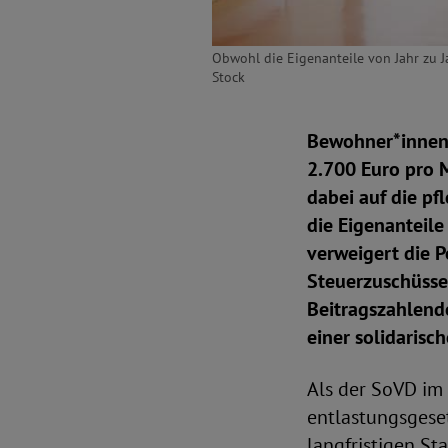
Obwohl die Eigenanteile von Jahr zu Ja
Stock
Bewohner*innen 
2.700 Euro pro M
dabei auf die p
die Eigenanteile
verweigert die P
Steuerzuschüsse
Beitragszahlend
einer solidarisc
Als der SoVD im
entlastungsgeset
langfristigen St