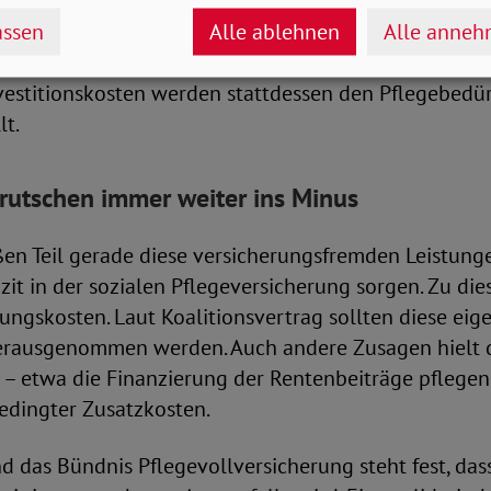
ssen
Alle ablehnen
Alle anne
der Bund stiehlt sich aus der Verantwortung. Auch d
ung etwa bei der Finanzierung von Pflegeeinrichtunge
estitionskosten werden stattdessen den Pflegebedür
lt.
rutschen immer weiter ins Minus
en Teil gerade diese versicherungsfremden Leistungen
it in der sozialen Pflegeversicherung sorgen. Zu di
ungskosten. Laut Koalitionsvertrag sollten diese eig
erausgenommen werden. Auch andere Zusagen hielt 
n – etwa die Finanzierung der Rentenbeiträge pflege
dingter Zusatzkosten.
 das Bündnis Pflegevollversicherung steht fest, das