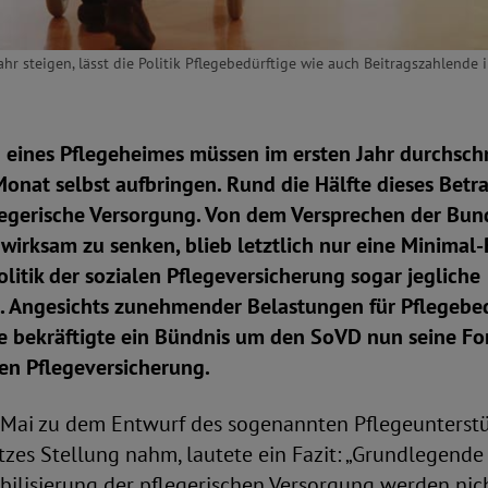
hr steigen, lässt die Politik Pflegebedürftige wie auch Beitragszahlende i
eines Pflegeheimes müssen im ersten Jahr durchschn
onat selbst aufbringen. Rund die Hälfte dieses Betra
flegerische Versorgung. Von dem Versprechen der Bun
 wirksam zu senken, blieb letztlich nur eine Minimal-
olitik der sozialen Pflegeversicherung sogar jegliche
. Angesichts zunehmender Belastungen für Pflegebe
e bekräftigte ein Bündnis um den SoVD nun seine F
hen Pflegeversicherung.
 Mai zu dem Entwurf des sogenannten Pflegeunterstü
zes Stellung nahm, lautete ein Fazit: „Grundlegende
abilisierung der pflegerischen Versorgung werden nic