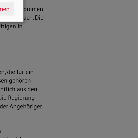
hmen
ie Länder kommen
n nicht nach. Die
ftigen in
, die für ein
esen gehören
entlich aus den
die Regierung
nder Angehöriger
s