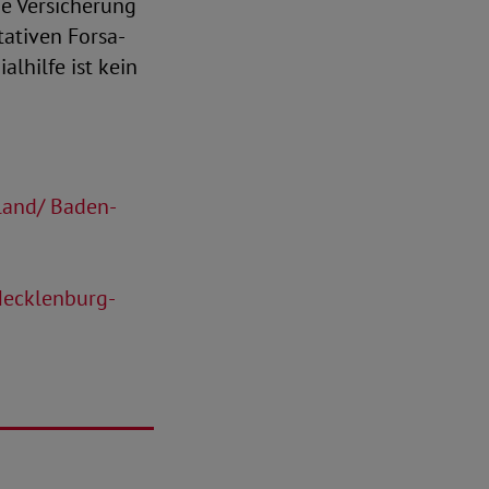
he Versicherung
tativen Forsa-
lhilfe ist kein
land/ Baden-
Mecklenburg-