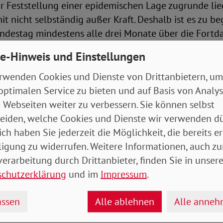
der Feststellung einer epidemischen Lage zugrunde l
amit nicht selbständig außer Kraft. Deshalb ist es zu 
ndestag mindestens alle drei Monate über die Fortd
r epidemischen Lage von nationaler Tragweite entsch
e-Hinweis und Einstellungen
lamentarische Kontrolle der Fortdauer der Feststell
 Fortgeltung der Grundlage für entsprechende Maßna
rwenden Cookies und Dienste von Drittanbietern, um
optimalen Service zu bieten und auf Basis von Analy
igen Regelung war die Geltungsdauer pandemierelev
 Webseiten weiter zu verbessern. Sie können selbst
um 31. März 2021 befristet. Es zeichnet sich jedoch a
eiden, welche Cookies und Dienste wir verwenden dü
inein weiterhin erhebliche Anstrengungen zur Eind
ich haben Sie jederzeit die Möglichkeit, die bereits er
ommen werden müssen. Eine Streichung der bisher
ligung zu widerrufen. Weitere Informationen, auch zu
rafttreten für erlassene Rechtsverordnungen und sta
erarbeitung durch Drittanbieter, finden Sie in unsere
erknüpfung der Ermächtigungsgrundlagen für erlass
schutzerklärung
und im
Impressum
.
gen an die Feststellung des Deutschen Bundestages 
al die zugrunde liegende Feststellung ausläuft, wenn
ssen
Alle ablehnen
Alle anne
amentarisch bestätigt wird.