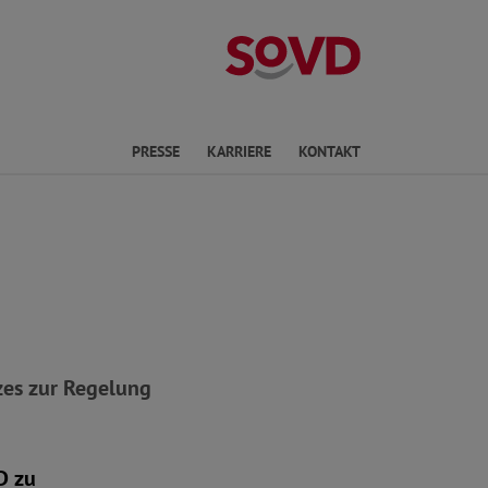
Landesverband 
en
PRESSE
KARRIERE
KONTAKT
zes zur Regelung
D zu