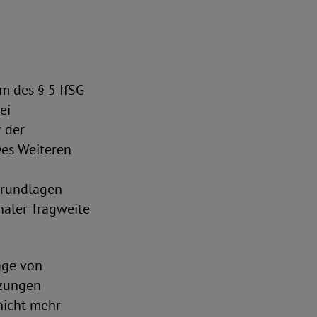
m des § 5 IfSG
ei
 der
Des Weiteren
grundlagen
naler Tragweite
age von
tzungen
nicht mehr