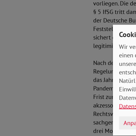
vorliegen. Die 
§ 5 IfSG tritt d
der Deutsche Bu
Feststellung de
Cooki
sichert eine par
legitimiert die
Wir ve
einen 
Nach der bisher
unsere
Regelungen bis z
entsch
das Jahr 2021 h
Natürl
Pandemie untern
Einwil
Frist zum Außerk
Datenv
akzessorische V
Daten
Rechtsverordnun
sachgerecht, zum
Anpa
drei Monate parl