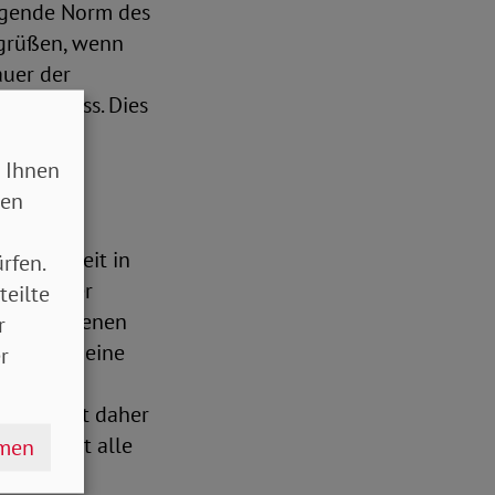
iegende Norm des
begrüßen, wenn
auer der
eiden muss. Dies
ung und
hmen.
 Ihnen
sen
anter
b, dass weit in
rfen.
ämmung der
teilte
 vorgesehenen
r
ttdessen eine
r
ene
erscheint daher
 sie nicht alle
hmen