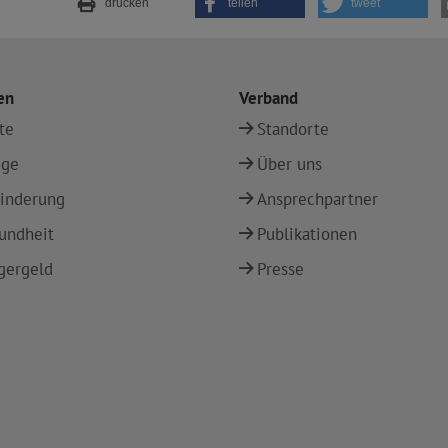
drucken
teilen
tweet
en
Verband
te
Standorte
ege
Über uns
inderung
Ansprechpartner
undheit
Publikationen
gergeld
Presse