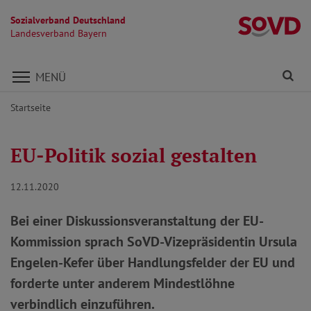
Sozialverband Deutschland
L
Landesverband Bayern
Direkt zu den Inhalten springen
Fi
MENÜ
Startseite
EU-Politik sozial gestalten
12.11.2020
Bei einer Diskussionsveranstaltung der EU-
Kommission sprach SoVD-Vizepräsidentin Ursula
Engelen-Kefer über Handlungsfelder der EU und
forderte unter anderem Mindestlöhne
verbindlich einzuführen.