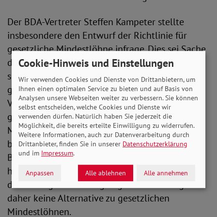
Der BDA-Vertreter Steffen Kampeter stellte
insbesondere den Entwurf der Richtlinie für
gesetzliche Mindestlöhne infrage. Dies sei Sache
der Tarifparteien, wie es auch von den
Cookie-Hinweis und Einstellungen
skandinavischen Mitgliedsregierungen geltend
Wir verwenden Cookies und Dienste von Drittanbietern, um
gemacht wird. Darauf entgegnete der DGB-
Ihnen einen optimalen Service zu bieten und auf Basis von
Analysen unsere Webseiten weiter zu verbessern. Sie können
Vorsitzende Hoffmann, dass es keiner
selbst entscheiden, welche Cookies und Dienste wir
gesetzlichen Mindestlöhne bedürfe, wenn alle
verwenden dürfen. Natürlich haben Sie jederzeit die
Möglichkeit, die bereits erteilte Einwilligung zu widerrufen.
Mitgliedsländer eine so hohe Tarifbindung von
Weitere Informationen, auch zur Datenverarbeitung durch
bis zu 80 oder 90 Prozent hätten, wie zum
Drittanbieter, finden Sie in unserer
Datenschutzerklärung
und im
Impressum
.
Beispiel in Schweden. Gerade in Deutschland
habe die Tarifbindung insbesondere vonseiten
Anpassen
Alle ablehnen
Alle annehmen
der Arbeitgeber ständig abgenommen. Es gebe
daher keine Alternative zu gesetzlichen
Mindestlöhnen.