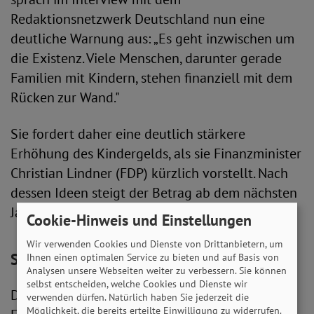
Redaktionsnetzwerk Deutschland nun eine
deutliche Warnung aus: „Es geht inzwischen um
die Existenz. Viele Menschen, darunter gerade
Familien mit Kindern, stehen finanziell mit dem
Rücken zur Wand."
Sie fordert daher eine deutlich stärkere
Erhöhung des Kindergelds, als sie Finanzminister
Christian Lindner (FDP) kürzlich vorstellt. Nach
dessen Ideen steigt der Betrag ab dem nächsten
Jahr lediglich um 8 Euro pro Kind.
Cookie-Hinweis und Einstellungen
Wir verwenden Cookies und Dienste von Drittanbietern, um
SoVD fordert Kindergrundsicherung
Ihnen einen optimalen Service zu bieten und auf Basis von
Analysen unsere Webseiten weiter zu verbessern. Sie können
selbst entscheiden, welche Cookies und Dienste wir
Darüber hinaus machte sie sich für gezielte
verwenden dürfen. Natürlich haben Sie jederzeit die
Möglichkeit, die bereits erteilte Einwilligung zu widerrufen.