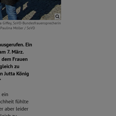
ka Giffey, SoVD-Bundesfrauensprecherin
 Paulina Möller / SoVD
usgerufen. Ein
am 7. März.
zu dem Frauen
gleich zu
n Jutta König
“
 ein
chheit fühlte
r aber leider