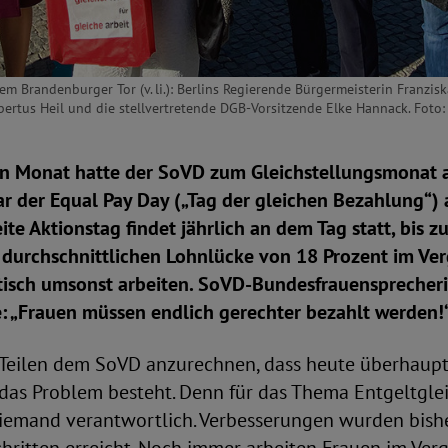
m Brandenburger Tor (v. li.): Berlins Regierende Bürgermeisterin Franzis
bertus Heil und die stellvertretende DGB-Vorsitzende Elke Hannack. Foto:
 Monat hatte der SoVD zum Gleichstellungsmonat a
ar der Equal Pay Day („Tag der gleichen Bezahlung“) 
te Aktionstag findet jährlich an dem Tag statt, bis 
 durchschnittlichen Lohnlücke von 18 Prozent im Ver
isch umsonst arbeiten. SoVD-Bundesfrauensprecheri
e: „Frauen müssen endlich gerechter bezahlt werden!
n Teilen dem SoVD anzurechnen, dass heute überhaupt
das Problem besteht. Denn für das Thema Entgeltglei
niemand verantwortlich. Verbesserungen wurden bishe