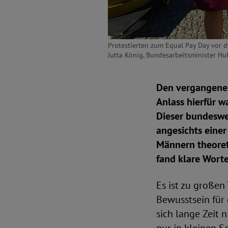
Protestierten zum Equal Pay Day vor de
Jutta König, Bundesarbeitsminister Hu
Den vergangenen
Anlass hierfür w
Dieser bundeswei
angesichts einer
Männern theoret
fand klare Wort
Es ist zu große
Bewusstsein für 
sich lange Zeit 