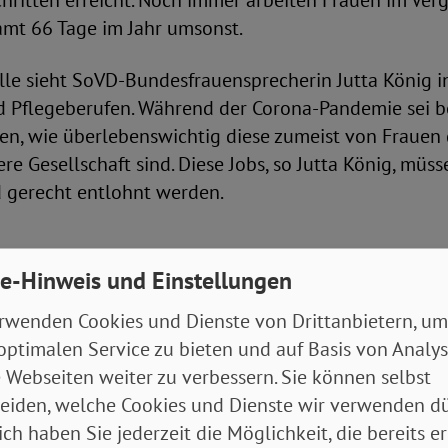
chritten erreicht. Noch immer arbeiten Frauen im Verg
mt 66 Tage im Jahr umsonst.
lle sieht SoVD-Bundesfrauensprecherin Jutta König i
d Pflegeberufen. Während der Corona-Pandemie sei 
en, wie überlebenswichtig diese zumeist von Frauen 
ere Gesellschaft sind. Diese Jobs, so Jutta König, müs
gerecht entlohnt werden.
enz bei Gehaltsfragen
e-Hinweis und Einstellungen
eg machte sich der SoVD daher für eine gesetzliche 
rwenden Cookies und Dienste von Drittanbietern, um
t stark. Dieser Einsatz mündete 2017 in der Schaffun
optimalen Service zu bieten und auf Basis von Analy
enzgesetzes. Mit diesem haben Frauen in Deutschlan
 Webseiten weiter zu verbessern. Sie können selbst
 Recht nachzufragen, wie sie im Vergleich zu ihren 
eiden, welche Cookies und Dienste wir verwenden dü
 werden. Allerdings gilt das nur für Betriebe mit meh
ich haben Sie jederzeit die Möglichkeit, die bereits er