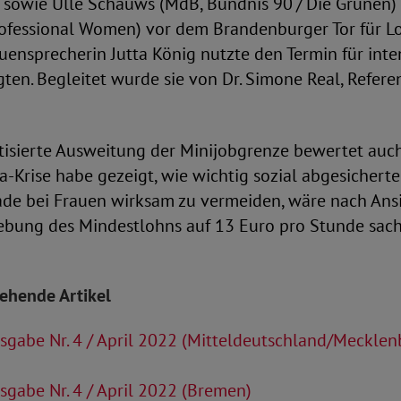
sowie Ulle Schauws (MdB, Bündnis 90 / Die Grünen)
rofessional Women) vor dem Brandenburger Tor für Lo
ensprecherin Jutta König nutzte den Termin für inte
igten. Begleitet wurde sie von Dr. Simone Real, Refer
tisierte Ausweitung der Minijobgrenze bewertet auc
na-Krise habe gezeigt, wie wichtig sozial abgesicherte
ade bei Frauen wirksam zu vermeiden, wäre nach Ans
bung des Mindestlohns auf 13 Euro pro Stunde sac
tehende Artikel
gabe Nr. 4 / April 2022 (Mitteldeutschland/Mecklen
gabe Nr. 4 / April 2022 (Bremen)