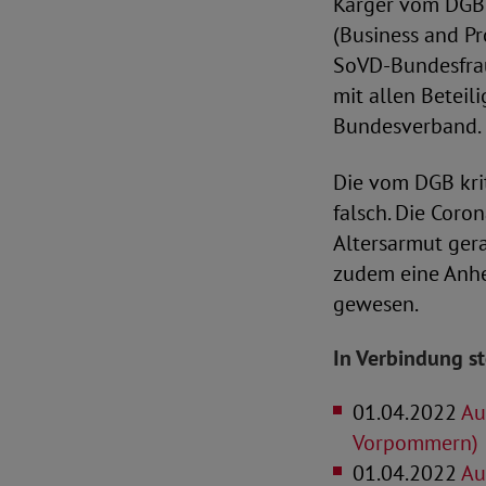
Karger vom DGB 
(Business and P
SoVD-Bundesfrau
mit allen Beteil
Bundesverband.
Die vom DGB kri
falsch. Die Coro
Altersarmut ger
zudem eine Anhe
gewesen.
In Verbindung s
01.04.2022
Aus
Vorpommern)
01.04.2022
Aus