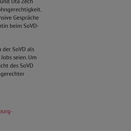
 und Uta Zech
hngerechtigkeit.
nsive Gespräche
entin beim SoVD-
h der SoVD als
 Jobs seien. Um
icht des SoVD
hgerechter
burg-