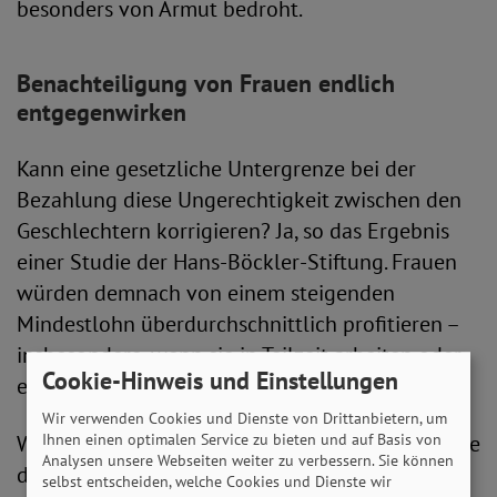
besonders von Armut bedroht.
Benachteiligung von Frauen endlich
entgegenwirken
Kann eine gesetzliche Untergrenze bei der
Bezahlung diese Ungerechtigkeit zwischen den
Geschlechtern korrigieren? Ja, so das Ergebnis
einer Studie der Hans-Böckler-Stiftung. Frauen
würden demnach von einem steigenden
Mindestlohn überdurchschnittlich profitieren –
insbesondere, wenn sie in Teilzeit arbeiten oder
Cookie-Hinweis und Einstellungen
einen befristeten Arbeitsvertrag haben.
Wir verwenden Cookies und Dienste von Drittanbietern, um
Ihnen einen optimalen Service zu bieten und auf Basis von
Wie aber wirkt sich ein Mindestlohn auf die Höhe
Analysen unsere Webseiten weiter zu verbessern. Sie können
der gesetzlichen Rente aus?
selbst entscheiden, welche Cookies und Dienste wir