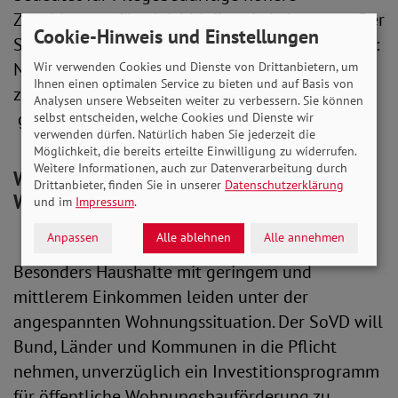
Zuzahlungen für gleichbleibende Leistungen. Der
Cookie-Hinweis und Einstellungen
SoVD fordert zum Ausgleich Sofortmassnahmen:
Nachgeholte Anpassungen sollen Verluste
Wir verwenden Cookies und Dienste von Drittanbietern, um
Ihnen einen optimalen Service zu bieten und auf Basis von
zunächst ausgleichen, gefolgt von jährlichen,
Analysen unsere Webseiten weiter zu verbessern. Sie können
gesetzlich vorgeschriebenen Anpassungen.
selbst entscheiden, welche Cookies und Dienste wir
verwenden dürfen. Natürlich haben Sie jederzeit die
Möglichkeit, die bereits erteilte Einwilligung zu widerrufen.
Weitere Informationen, auch zur Datenverarbeitung durch
Wohnungsbauprogramm für bezahlbaren
Drittanbieter, finden Sie in unserer
Datenschutzerklärung
Wohnraum
und im
Impressum
.
Anpassen
Alle ablehnen
Alle annehmen
Besonders Haushalte mit geringem und
mittlerem Einkommen leiden unter der
angespannten Wohnungssituation. Der SoVD will
Bund, Länder und Kommunen in die Pflicht
nehmen, unverzüglich ein Investitionsprogramm
für öffentliche Wohnungsbauförderung zu