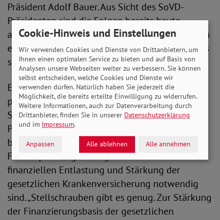
Präsident Adolf Bauer. Aus Sicht des SoVD-
Präsidenten sind die Folgen bereits heute
Cookie-Hinweis und Einstellungen
absehbar. „Das Problem wird lediglich erneut um
ein Jahr verschoben. Der Bund zieht sich hier aus
Wir verwenden Cookies und Dienste von Drittanbietern, um
Ihnen einen optimalen Service zu bieten und auf Basis von
seiner Verantwortung und das kann nicht sein.“
Analysen unsere Webseiten weiter zu verbessern. Sie können
selbst entscheiden, welche Cookies und Dienste wir
Eine solidarische Beteiligung der
verwenden dürfen. Natürlich haben Sie jederzeit die
Möglichkeit, die bereits erteilte Einwilligung zu widerrufen.
pharmazeutischen Unternehmen an der
Weitere Informationen, auch zur Datenverarbeitung durch
Schließung des GKV-Defizits hält der SoVD-
Drittanbieter, finden Sie in unserer
Datenschutzerklärung
und im
Impressum
.
Präsident grundsätzlich für angemessen. Bauer
betont jedoch, dass anstelle von kurzfristigen
Anpassen
Alle ablehnen
Alle annehmen
Finanzspritzen grundlegende Maßnahmen zur
finanziellen Entlastung und Stärkung der
gesetzlichen Krankenversicherung notwendig
sind. „Stellschrauben gibt es genug. Zur Stärkung
der Finanzierungsbasis der gesetzlichen