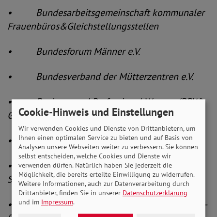
• Bundesarbeitsgemeinschaft kommunaler
Frauenbüros&Gleichstellungsstellen
• Bundesforum Männer e.V.
• Bundesverband der Mütterzentren e.V.
• Business and Professional Women (BPW)
Cookie-Hinweis und Einstellungen
Germany e.V.
Wir verwenden Cookies und Dienste von Drittanbietern, um
Ihnen einen optimalen Service zu bieten und auf Basis von
• Care.Macht.Mehr
Analysen unsere Webseiten weiter zu verbessern. Sie können
selbst entscheiden, welche Cookies und Dienste wir
• Deutsche Alzheimer Gesellschaft e.V.
verwenden dürfen. Natürlich haben Sie jederzeit die
Möglichkeit, die bereits erteilte Einwilligung zu widerrufen.
Selbsthilfe Demenz
Weitere Informationen, auch zur Datenverarbeitung durch
Drittanbieter, finden Sie in unserer
Datenschutzerklärung
und im
Impressum
.
• Deutscher Beamtenbund und Tarifunion –