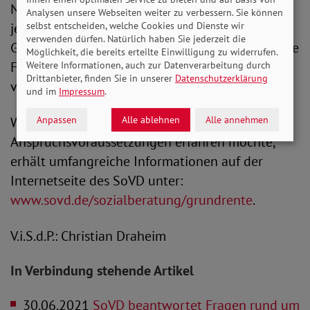
Nachbesserungsbedarf: „Die Freibeträge gelten
Analysen unsere Webseiten weiter zu verbessern. Sie können
jedoch nur, wenn mindestens 33
selbst entscheiden, welche Cookies und Dienste wir
verwenden dürfen. Natürlich haben Sie jederzeit die
Grundrentenjahre vorliegen. Wir fordern, dass die
Möglichkeit, die bereits erteilte Einwilligung zu widerrufen.
Freibeträge für alle gelten müssen, unabhängig
Weitere Informationen, auch zur Datenverarbeitung durch
Drittanbieter, finden Sie in unserer
Datenschutzerklärung
vom Grundrentenanspruch.“
und im
Impressum
.
Anpassen
Alle ablehnen
Alle annehmen
Wer mehr über die Grundrente und die
Anspruchsvoraussetzungen erfahren möchte,
erhält umfangreiche Informationen auf der
Internetseite des SoVD unter:
www.sovd.de/sozialberatung/grundrente
.
V.i.S.d.P.: Christian Draheim
In Verbindung stehende Artikel
30.06.2021
SoVD beantwortet Fragen rund um