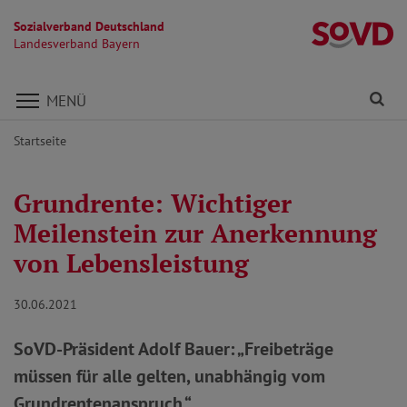
Sozialverband Deutschland
L
Landesverband Bayern
Direkt zu den Inhalten springen
Fi
MENÜ
Startseite
Grundrente: Wichtiger
Meilenstein zur Anerkennung
von Lebensleistung
30.06.2021
SoVD-Präsident Adolf Bauer: „Freibeträge
müssen für alle gelten, unabhängig vom
Grundrentenanspruch.“