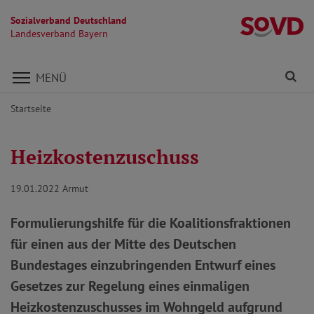
Sozialverband Deutschland
L
Landesverband Bayern
Direkt zu den Inhalten springen
Fi
MENÜ
Startseite
Heizkostenzuschuss
19.01.2022
Armut
Formulierungshilfe für die Koalitionsfraktionen
für einen aus der Mitte des Deutschen
Bundestages einzubringenden Entwurf eines
Gesetzes zur Regelung eines einmaligen
Heizkostenzuschusses im Wohngeld aufgrund