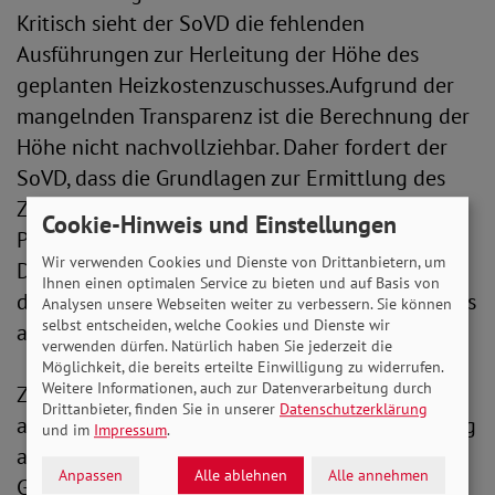
Kritisch sieht der SoVD die fehlenden
Ausführungen zur Herleitung der Höhe des
geplanten Heizkostenzuschusses.Aufgrund der
mangelnden Transparenz ist die Berechnung der
Höhe nicht nachvollziehbar. Daher fordert der
SoVD, dass die Grundlagen zur Ermittlung des
Zuschusses offengelegt werden.Angesichts von
Cookie-Hinweis und Einstellungen
Preissteigerungen um das Doppelte oder sogar
Wir verwenden Cookies und Dienste von Drittanbietern, um
Dreifache erscheint ein Betrag von 135 Euro für
Ihnen einen optimalen Service zu bieten und auf Basis von
die komplette Heizperiode 2021/2022 allerdings
Analysen unsere Webseiten weiter zu verbessern. Sie können
selbst entscheiden, welche Cookies und Dienste wir
als zu niedrig.
verwenden dürfen. Natürlich haben Sie jederzeit die
Möglichkeit, die bereits erteilte Einwilligung zu widerrufen.
Weitere Informationen, auch zur Datenverarbeitung durch
Zudem sieht der SoVD es angesichts der
Drittanbieter, finden Sie in unserer
Datenschutzerklärung
aktuellen Hochpreisphase als absolut notwendig
und im
Impressum
.
an, dass neben Wohngeldbeziehenden auch
Anpassen
Alle ablehnen
Alle annehmen
Grundsicherungsbeziehende finanziell entlastet