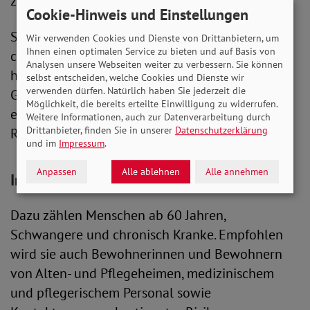
zirkulierenden Erreger angepasst.
Cookie-Hinweis und Einstellungen
Senioren, Schwangere und Menschen mit einer
Wir verwenden Cookies und Dienste von Drittanbietern, um
Ihnen einen optimalen Service zu bieten und auf Basis von
chronischen Grunderkrankung haben ein
Analysen unsere Webseiten weiter zu verbessern. Sie können
höheres Risiko für schwere Verläufe einer
selbst entscheiden, welche Cookies und Dienste wir
verwenden dürfen. Natürlich haben Sie jederzeit die
Grippe. Die STIKO (Ständige Impfkommission)
Möglichkeit, die bereits erteilte Einwilligung zu widerrufen.
empfiehlt die Impfung deshalb vor allem
Weitere Informationen, auch zur Datenverarbeitung durch
Drittanbieter, finden Sie in unserer
Datenschutzerklärung
Risikogruppen.
und im
Impressum
.
Anpassen
Alle ablehnen
Alle annehmen
Impfungen beim Hausarzt
Dazu zählen Menschen ab 60 Jahren,
Schwangere und chronisch Kranke. Empfohlen
wird sie auch Bewohnerinnen und Bewohnern
von Alten- und Pflegeheimen, medizinischem
und pflegerischem Personal sowie