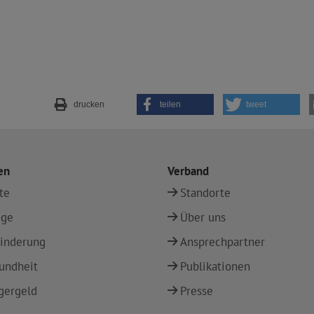
drucken
teilen
tweet
en
Verband
te
Standorte
ege
Über uns
inderung
Ansprechpartner
undheit
Publikationen
gergeld
Presse