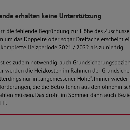
ende erhalten keine Unterstützung
ert die fehlende Begründung zur Höhe des Zuschusse
en um das Doppelte oder sogar Dreifache erscheint e
e komplette Heizperiode 2021 / 2022 als zu niedrig.
ist es zudem notwendig, auch Grundsicherungsbezieh
war werden die Heizkosten im Rahmen der Grundsich
 allerdings nur in „angemessener Höhe“. Immer wiede
forderungen, die die Betroffenen aus den ohnehin sc
zahlen müssen. Das droht im Sommer dann auch Bez
II.