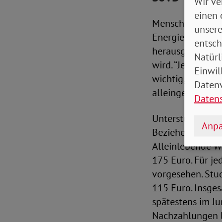
Wir ve
einen 
Menschen mit ge
unsere
Energiekosten a
entsch
herausgefordert.
Natürl
wird. “Jetzt mus
Einwil
wichtig, dass d
Datenv
alleingelassen we
Daten
Unterstützung so
Anpa
Bezieherinnen v
Alleinlebende 
175 Euro. Für je
vorgesehen. Stu
115 Euro. Insges
spätestens im J
Nachzahlungen 