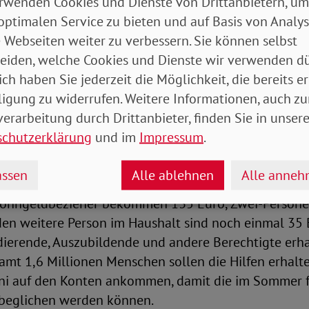
rwenden Cookies und Dienste von Drittanbietern, um
optimalen Service zu bieten und auf Basis von Analy
ringem Einkommen müssen einen höheren Anteil ihr
 Webseiten weiter zu verbessern. Sie können selbst
ufbringen und sind von den anziehenden Preisen be
eiden, welche Cookies und Dienste wir verwenden dü
 SoVD-Präsident Adolf Bauer begrüßt, dass die Regier
ich haben Sie jederzeit die Möglichkeit, die bereits er
s den Betroffenen schnell und unbürokratisch geholfe
ligung zu widerrufen. Weitere Informationen, auch zu
ie Menschen mit dem extremen Energiepreisanstieg ni
erarbeitung durch Drittanbieter, finden Sie in unsere
rden“, stellt er fest.
schutzerklärung
und im
Impressum
.
ll es für Wohngeldbezieher, für Studierende mit Baf
ssen
Alle ablehnen
Alle anne
on Aufstiegs-Bafög und Berufsausbildungsbeihilfe ge
Wohngeldbezieher bekommen 135 Euro, Zwei-Persone
den weitere Person im Haushalt sind noch einmal 35
dierende, Auszubildende und andere Berechtigte erh
amt 1,6 Millionen Menschen sollen die Hilfen erhalte
uni auf den Konten ankommen, damit die im Sommer f
beglichen werden können.