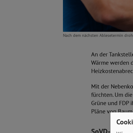
Nach dem nächsten Ablesetermin droh
An der Tankstell
Wärme werden di
Heizkostenabrec
Mit der Nebenko
fürchten. Um die
Grüne und FDP i
Pläne von Baumin
Cooki
SoVD-Präsiden