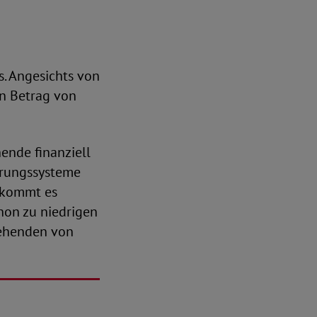
s. Angesichts von
in Betrag von
ende finanziell
erungssysteme
r kommt es
hon zu niedrigen
iehenden von