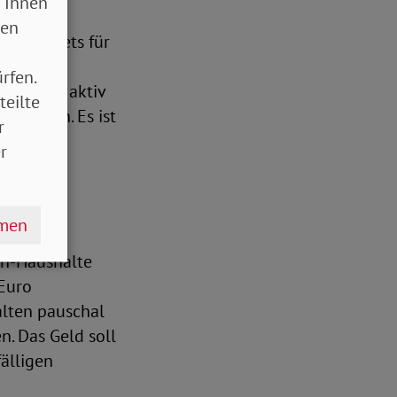
 Ihnen
sen
es Budgets für
sonders
rfen.
ung hier aktiv
teilte
n werden. Es ist
r
cht
r
ög,
hmen
ben.
n-Haushalte
 Euro
alten pauschal
n. Das Geld soll
älligen