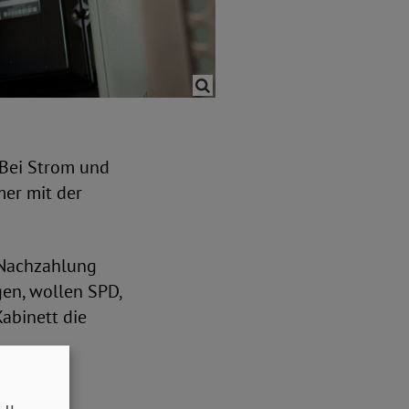
. Bei Strom und
er mit der
 Nachzahlung
gen, wollen SPD,
abinett die
n werden