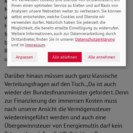
Kündigungsmoratorium für Mieterinnen und
Ihnen einen optimalen Service zu bieten und auf Basis von
Mieter, das sicherstellt, dass niemand gekündigt
Analysen unsere Webseiten weiter zu verbessern. Sie können
werden darf, der wegen stark gestiegener
selbst entscheiden, welche Cookies und Dienste wir
verwenden dürfen. Natürlich haben Sie jederzeit die
Heizkosten seine Nebenkostenabrechnung nicht
Möglichkeit, die bereits erteilte Einwilligung zu widerrufen.
fristgerecht bezahlen kann. Grundsätzlich
Weitere Informationen, auch zur Datenverarbeitung durch
Drittanbieter, finden Sie in unserer
Datenschutzerklärung
benötigen wir außerdem die Erhöhung der
und im
Impressum
.
Regelsätze in der Grundsicherung und
Anpassen
Alle ablehnen
Alle annehmen
umgehend eine Kindergrundsicherung.“
Darüber hinaus müssen auch ganz klassische
Verteilungsfragen auf den Tisch. „Da ist auch
wieder der Bundesfinanzminister gefordert. Denn
zur Finanzierung der immensen Kosten muss
nach unserer Ansicht die Vermögenssteuer
wiedereingeführt werden und auch eine
Übergewinnsteuer von Energiemultis darf kein