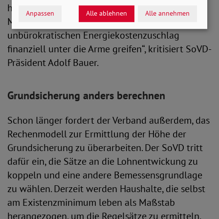
handeln und Leistungsbeziehenden und
Anpassen
Alle ablehnen
Alle annehmen
Menschen mit geringem Einkommen mit einem
unbürokratischen Energiekostenzuschlag
finanziell unter die Arme greifen“, kritisiert SoVD-
Präsident Adolf Bauer.
Grundsicherung anders berechnen
Schon länger fordert der Verband außerdem, das
Rechenmodell zur Ermittlung der Höhe der
Grundsicherung zu überarbeiten. Der SoVD tritt
dafür ein, die Sätze an die Lohnentwickung zu
koppeln und eine andere Bemessensgrundlage
zu wählen. Derzeit werden Haushalte, die selbst
am Existenzminimum leben als Maßstab
herangezogen, um die Regelsätze zu ermitteln.