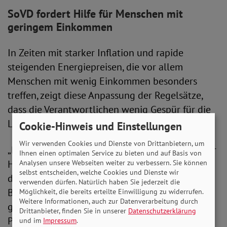
SoVD fordert Hilfe für Menschen mit
geringem Einkommen
In Zeiten mit starker Inflation und rapide
steigenden Energiepreisen, die vor allem
Menschen mit wenig Einkommen besonders
treffen, zeigt diese Anpassung der Regelsätze,
dass die Verantwortlichen wenig Gespür für die
Lebensrealität armer Menschen haben.
Cookie-Hinweis und Einstellungen
Wir verwenden Cookies und Dienste von Drittanbietern, um
„Die in unseren Augen lächerliche Anhebung der
Ihnen einen optimalen Service zu bieten und auf Basis von
Hartz-IV-Regelsätze reicht nicht einmal aus, um
Analysen unsere Webseiten weiter zu verbessern. Sie können
selbst entscheiden, welche Cookies und Dienste wir
die Inflation auszugleichen. Wie sollen
verwenden dürfen. Natürlich haben Sie jederzeit die
Betroffene dann die zusätzlich enorm
Möglichkeit, die bereits erteilte Einwilligung zu widerrufen.
Weitere Informationen, auch zur Datenverarbeitung durch
gestiegenen Energiekosten bewältigen? Die
Drittanbieter, finden Sie in unserer
Datenschutzerklärung
Politik muss jetzt schnell und entschlossen
und im
Impressum
.