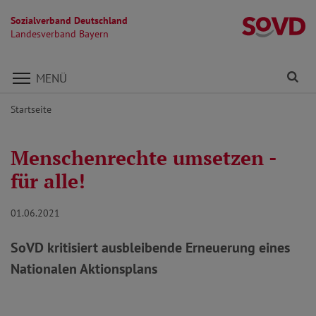
Sozialverband Deutschland
L
Landesverband Bayern
Direkt zu den Inhalten springen
Fi
MENÜ
Startseite
Menschenrechte umsetzen -
für alle!
01.06.2021
SoVD kritisiert ausbleibende Erneuerung eines
Nationalen Aktionsplans