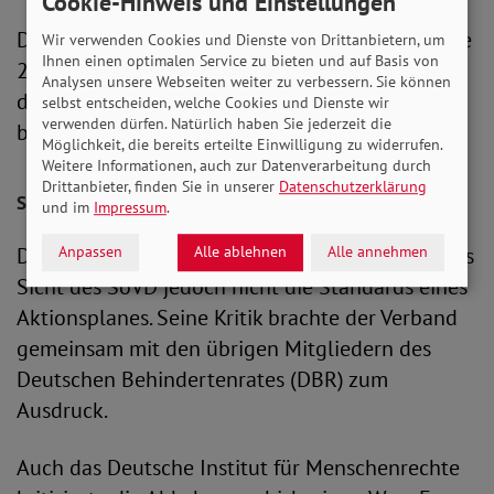
Cookie-Hinweis und Einstellungen
Der erste Nationale Aktionsplan (NAP 1.0) wurde
Wir verwenden Cookies und Dienste von Drittanbietern, um
Ihnen einen optimalen Service zu bieten und auf Basis von
2016 zum NAP 2.0 weiterentwickelt. Die für
Analysen unsere Webseiten weiter zu verbessern. Sie können
dieses Jahr erwartete Neuauflage eines NAP 3.0
selbst entscheiden, welche Cookies und Dienste wir
verwenden dürfen. Natürlich haben Sie jederzeit die
blieb jedoch aus.
Möglichkeit, die bereits erteilte Einwilligung zu widerrufen.
Weitere Informationen, auch zur Datenverarbeitung durch
Drittanbieter, finden Sie in unserer
Datenschutzerklärung
SoVD fordert eine Rückkehr zum Aktionsplan
und im
Impressum
.
Der jetzt veröffentlichte Statusbericht erfüllt aus
Anpassen
Alle ablehnen
Alle annehmen
Sicht des SoVD jedoch nicht die Standards eines
Aktionsplanes. Seine Kritik brachte der Verband
gemeinsam mit den übrigen Mitgliedern des
Deutschen Behindertenrates (DBR) zum
Ausdruck.
Auch das Deutsche Institut für Menschenrechte