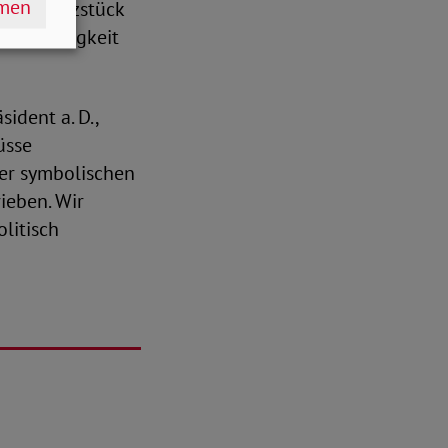
hmen
 das Herzstück
unftsfähigkeit
ident a. D.,
üsse
der symbolischen
ieben. Wir
litisch