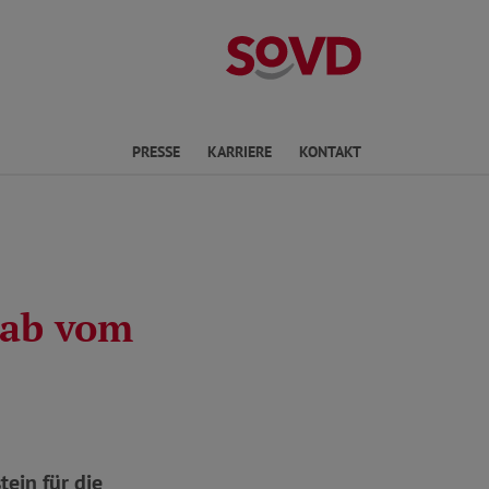
Landesverband 
en
PRESSE
KARRIERE
KONTAKT
tab vom
ein für die