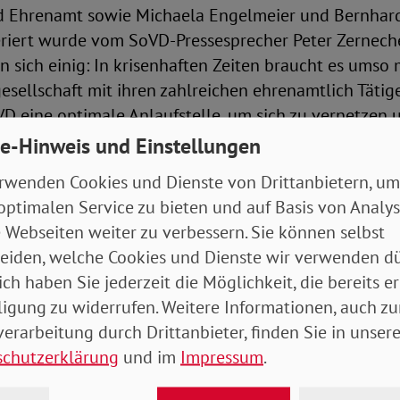
 Ehrenamt sowie Michaela Engelmeier und Bernhar
iert wurde vom SoVD-Pressesprecher Peter Zernechel
n sich einig: In krisenhaften Zeiten braucht es umso 
gesellschaft mit ihren zahlreichen ehrenamtlich Tätige
oVD eine optimale Anlaufstelle, um sich zu vernetzen 
für gemeinsames Engagement zu finden.
e-Hinweis und Einstellungen
rwenden Cookies und Dienste von Drittanbietern, um
eitung des SoVD nun in den Händen des hauptamtli
optimalen Service zu bieten und auf Basis von Analy
ichaela Engelmeier und Matthias Neiß liegt, haben b
 Webseiten weiter zu verbessern. Sie können selbst
lch wichtige Rolle das Ehrenamt hat. Außerdem müss
eiden, welche Cookies und Dienste wir verwenden dü
zu werden.
ich haben Sie jederzeit die Möglichkeit, die bereits er
ligung zu widerrufen. Weitere Informationen, auch zu
zende des neu geschaffenen Verbandsrates, Bernhard 
erarbeitung durch Drittanbieter, finden Sie in unsere
ernisierungsprozess des SoVD: "Der SoVD setzt sich
schutzerklärung
und im
Impressum
.
. Mit einer grundlegenden Reform haben wir den Ve
 schnell und dauerhaft öffentlich wirksam zu sein. D