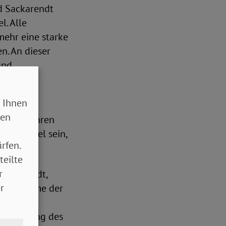
d Sackarendt
. Alle
mehr eine starke
n. An dieser
und
 Ihnen
chen
sen
eide in ihren
e das Ziel sein,
rfen.
teilte
r
Sackarendt,
r
 als Stimme der
rband
ie Stärkung des