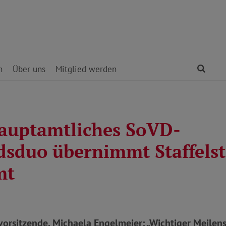
Find
n
Über uns
Mitglied werden
auptamtliches SoVD-
dsduo übernimmt Staffels
mt
rsitzende, Michaela Engelmeier: „Wichtiger Meilenst