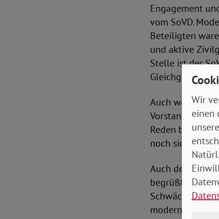
Engagement und
vom SoVD. Moder
Beteiligten ware
und aktive Zivil
Stelle ist der S
Gleichgesinnte 
Cooki
Wir ve
Auch wenn die L
einen 
Vorstandsduos M
unsere
Reden betont, we
entsch
noch sichtbarer 
Natürl
Einwil
Auch der Vorsit
Datenv
begrüßt den Mod
Daten
Schwächsten ein
modernisiert, um