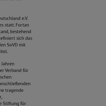
utschland e.V.
s statt. Fortan
tand, bestehend
finiert sich das
 den SoVD mit
tel.
i Jahren
er Verband für
ischen
 anschließenden
ne tragende
,
 Stiftung für