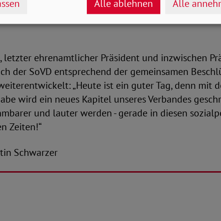
ssen
Alle ablehnen
Alle anne
tert die Spielräume für ehrenamtliches Engagement,
 Indem wir das Ehrenamt fördern, sichern wir die Zuk
 letzter ehrenamtlicher Präsident und inzwischen Präs
s sich der SoVD entsprechend der gemeinsamen Beschl
weiterentwickelt: „Heute ist ein guter Tag, denn mit 
abe wird ein neues Kapitel unseres Verbandes geschr
barer und lauter werden - gerade in diesen sozialpo
n Zeiten!“
antin Schwarzer