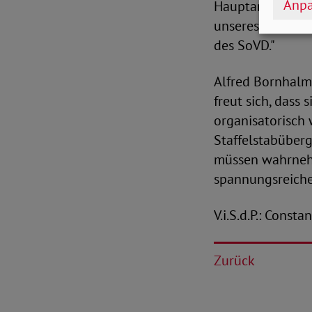
Anpa
Hauptamts erwei
unseres Wirkens.
des SoVD."
Alfred Bornhalm,
freut sich, das
organisatorisch 
Staffelstabüberg
müssen wahrnehm
spannungsreiche
V.i.S.d.P.: Const
Zurück