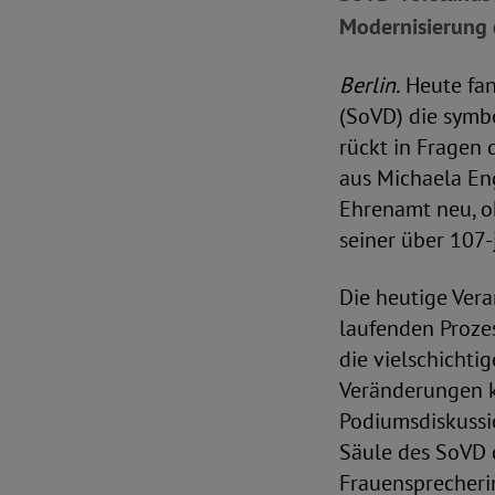
Modernisierung 
Berlin.
Heute fan
(SoVD) die symbo
rückt in Fragen
aus Michaela Eng
Ehrenamt neu, o
seiner über 107-
Die heutige Vera
laufenden Prozes
die vielschichti
Veränderungen k
Podiumsdiskussi
Säule des SoVD d
Frauensprecheri