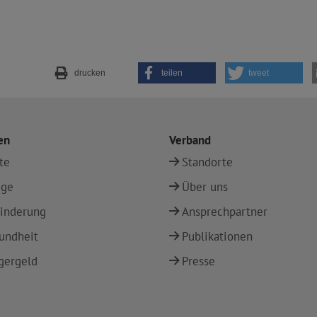
drucken
teilen
tweet
en
Verband
te
Standorte
ege
Über uns
inderung
Ansprechpartner
undheit
Publikationen
gergeld
Presse