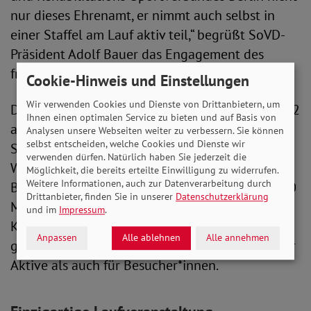
nur dieses Ehrenamt, er nimmt auch selbst in
einer Staffel am Lauf aktiv teil,“ begrüßt SoVD-
Präsident Adolf Bauer das Engagement des
früheren Grünen-Bundestagsabgeordneten
Cookie-Hinweis und Einstellungen
Wir verwenden Cookies und Dienste von Drittanbietern, um
Der SoVD-Inklusionslauf startet am 25. Juni 2022
Ihnen einen optimalen Service zu bieten und auf Basis von
auf dem Tempelhofer Feld in Berlin.
Analysen unsere Webseiten weiter zu verbessern. Sie können
selbst entscheiden, welche Cookies und Dienste wir
Starter*innen können in sechs verschiedenen
verwenden dürfen. Natürlich haben Sie jederzeit die
Wettbewerben an den Start gehen: Dem
Möglichkeit, die bereits erteilte Einwilligung zu widerrufen.
Weitere Informationen, auch zur Datenverarbeitung durch
Bambinilauf (300 Meter), dem Staffellauf (4x400
Drittanbieter, finden Sie in unserer
Datenschutzerklärung
Meter) sowie Läufe über 1 Kilometer, 2,5
und im
Impressum
.
Kilometer, 5 Kilometer und 10 Kilometer. Dazu
Anpassen
Alle ablehnen
Alle annehmen
gibt es ein buntes Rahmenprogramm sowohl für
Aktive als auch für Besucher*innen.