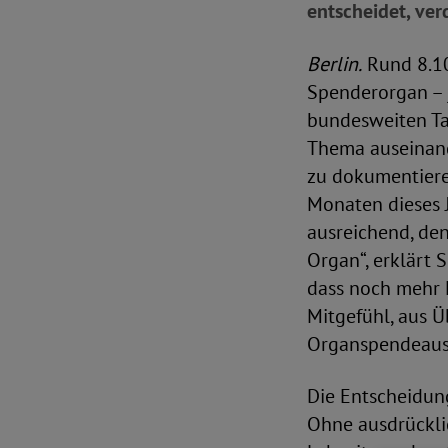
entscheidet, ver
Berlin.
Rund 8.10
Spenderorgan – j
bundesweiten Tag
Thema auseinand
zu dokumentieren
Monaten dieses J
ausreichend, de
Organ“, erklärt 
dass noch mehr 
Mitgefühl, aus Ü
Organspendeaus
Die Entscheidung
Ohne ausdrückli