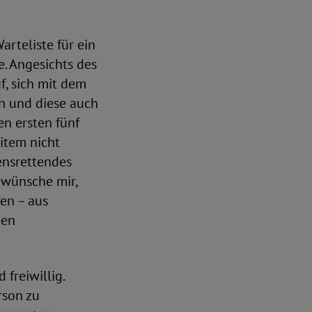
rteliste für ein
e. Angesichts des
f, sich mit dem
n und diese auch
n ersten fünf
eitem nicht
ensrettendes
 wünsche mir,
en – aus
nen
freiwillig.
rson zu