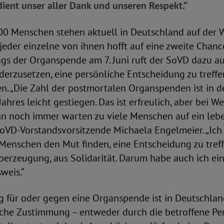
dient unser aller Dank und unseren Respekt.“
0 Menschen stehen aktuell in Deutschland auf der Wa
eder einzelne von ihnen hofft auf eine zweite Chanc
s der Organspende am 7. Juni ruft der SoVD dazu au
erzusetzen, eine persönliche Entscheidung zu treffe
. „Die Zahl der postmortalen Organspenden ist in de
ahres leicht gestiegen. Das ist erfreulich, aber bei W
nn noch immer warten zu viele Menschen auf ein leb
SoVD-Vorstandsvorsitzende Michaela Engelmeier. „Ich
Menschen den Mut finden, eine Entscheidung zu treff
berzeugung, aus Solidarität. Darum habe auch ich ei
weis.“
 für oder gegen eine Organspende ist in Deutschland 
che Zustimmung – entweder durch die betroffene Pe