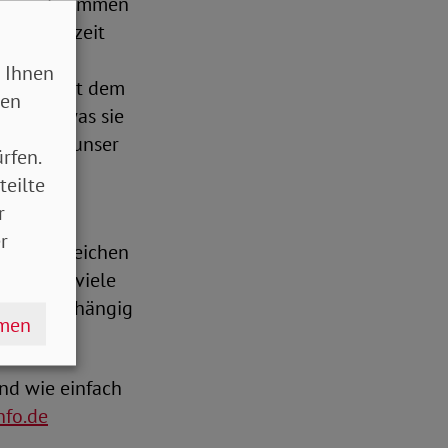
rgane entnommen
wenn derzeit
ont die
 Ihnen
etzung mit dem
sen
erden, was sie
 verdient unser
rfen.
teilte
r
r
 „Zeit, Zeichen
öglichst viele
en – unabhängig
hmen
nd wie einfach
fo.de