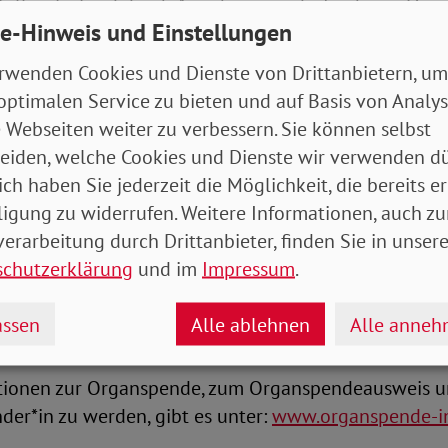
stellvertretend durch Angehörige – dürfen keine O
e-Hinweis und Einstellungen
ogenannte Entscheidungslösung gilt weiterhin, auch 
 Widerspruchsregelung diskutiert wird. Der SoVD bet
rwenden Cookies und Dienste von Drittanbietern, um
sender Aufklärung und respektvoller Auseinanders
optimalen Service zu bieten und auf Basis von Analy
 Engelmeier: „Organspende muss als das anerkannt w
 Webseiten weiter zu verbessern. Sie können selbst
ser Akt der Nächstenliebe. Wer sich dafür entscheidet,
eiden, welche Cookies und Dienste wir verwenden dü
nseren Respekt.“
ich haben Sie jederzeit die Möglichkeit, die bereits er
ligung zu widerrufen. Weitere Informationen, auch zu
erarbeitung durch Drittanbieter, finden Sie in unsere
ranstaltung zum Tag der Organspende unter dem Motto
schutzerklärung
und im
Impressum
.
 an diesem Samstag in Regensburg statt. Ziel ist es, m
u ermutigen, eine informierte Entscheidung zu treff
ssen
Alle ablehnen
Alle anne
ausfällt.
tionen zur Organspende, zum Organspendeausweis u
nder*in zu werden, gibt es unter:
www.organspende-in