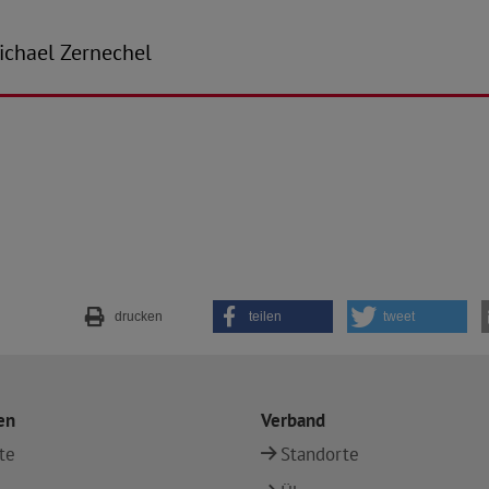
-Michael Zernechel
drucken
teilen
tweet
en
Verband
te
Standorte