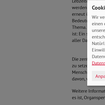
Lebzeiten oder 
Cooki
werden. Diese s
erneut über eine
Wir ve
Bedeutung umfas
einen 
Thema. Michaela
unsere
ist: Ein selbstlo
entsch
aller Dank und u
Natürl
Einwil
Datenv
Die zentrale Ve
Daten
zu setzen" findet
Menschen dazu z
Anpa
davon, wie diese 
Weitere Informa
es ist, Organspe