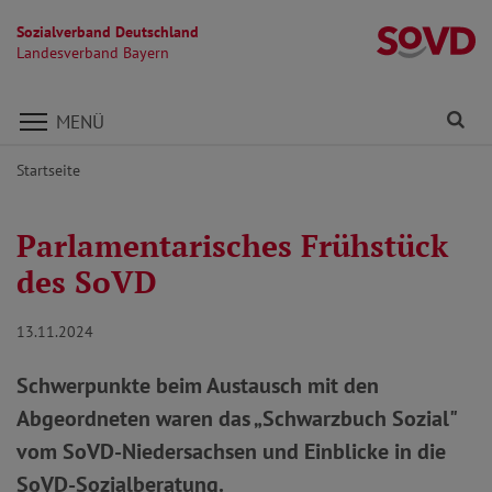
Sozialverband Deutschland
L
Landesverband Bayern
Direkt zu den Inhalten springen
Fi
MENÜ
Startseite
Parlamentarisches Frühstück
des SoVD
13.11.2024
Schwerpunkte beim Austausch mit den
Abgeordneten waren das „Schwarzbuch Sozial"
vom SoVD-Niedersachsen und Einblicke in die
SoVD-Sozialberatung.