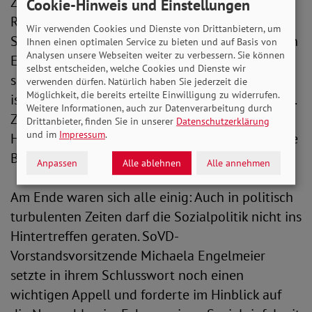
Zusätzlich gab Henriette Wunderlich SoVD-
Cookie-Hinweis und Einstellungen
Referentin und ehrenamtliche
Wir verwenden Cookies und Dienste von Drittanbietern, um
Sozialrechtsberaterin, den Gästen einen direkten
Ihnen einen optimalen Service zu bieten und auf Basis von
Analysen unsere Webseiten weiter zu verbessern. Sie können
Einblick in die Praxis der Sozialberatung und
selbst entscheiden, welche Cookies und Dienste wir
schilderte, wie schwierig es für viele Menschen
verwenden dürfen. Natürlich haben Sie jederzeit die
Möglichkeit, die bereits erteilte Einwilligung zu widerrufen.
ist, ihre rechtmäßigen Ansprüche durchzusetzen.
Weitere Informationen, auch zur Datenverarbeitung durch
Ziel des Treffens war es, Abgeordneten die
Drittanbieter, finden Sie in unserer
Datenschutzerklärung
und im
Impressum
.
Herausforderungen aufzuzeigen, mit denen viele
Bürger konfrontiert sind.
Anpassen
Alle ablehnen
Alle annehmen
Am Ende waren sich alle einig: Auch in politisch
turbulenten Zeiten darf die Sozialpolitik nicht ins
Hintertreffen geraten. SoVD-
Vorstandsvorsitzende Michaela Engelmeier
setzte in ihrem Schlusswort noch einen
wichtigen Appell und forderte im Hinblick auf