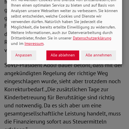
für Kinder, insbesondere zulasten von Frauen
Ihnen einen optimalen Service zu bieten und auf Basis von
geht. Wir brauchen schnelle und unkomplizierte
Analysen unsere Webseiten weiter zu verbessern. Sie können
selbst entscheiden, welche Cookies und Dienste wir
gesetzliche Regelungen, die verhindern, dass
verwenden dürfen. Natürlich haben Sie jederzeit die
Frauen ihren Beruf aufgeben müssen. Wenn uns
Möglichkeit, die bereits erteilte Einwilligung zu widerrufen.
Weitere Informationen, auch zur Datenverarbeitung durch
das nicht gelingt, drohen wir wieder in alte
Drittanbieter, finden Sie in unserer
Datenschutzerklärung
Rollenmuster zurückzufallen, und das gilt es zu
und im
Impressum
.
verhindern.“
Anpassen
Alle ablehnen
Alle annehmen
SoVD-Präsident Adolf Bauer betont, dass mit der
angekündigten Regelung der richtige Weg
eingeschlagen wurde, sieht aber trotzdem noch
Korrekturbedarf. „Die zusätzlichen Tage zur
Kinderbetreuung für Berufstätige sind richtig
und notwendig. Da es sich aber um eine
gesamtgesellschaftliche Leistung handelt, muss
die Finanzierung sofort aus Steuermitteln