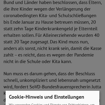
Bund und Länder haben beschlossen, dass Eltern,
die ihre Kinder wegen der Verlängerung der
coronabedingten Kita- und Schulschließungen
bis Ende Januar zu Hause betreuen müssen, 20
statt zehn Tage Kinderkrankengeld je Elternteil
erhalten sollen. Für Alleinerziehende wurden 40
statt 20 Tage zugesagt. Das Kind muss nun,
anders als sonst, nicht krank sein, damit die Kasse
zahlt – es reicht, dass es wegen der Pandemie
nicht in die Schule oder Kita kann.
Nun muss es darum gehen, dass der Beschluss
schnell, unkompliziert und lebensnah umgesetzt
wird, fordert SoVD-Bundesfrauensprecherin Jutta
König. „Der Lockdown im Frühjahr hat gezeigt,
Cookie-Hinweis und Einstellungen
dass Hausunterricht und fehlende Notbetreuung
Wir verwenden Cookies und Dienste von Drittanbietern, um