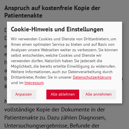
Anspruch auf kostenfreie Kopie der
Patientenakte
Cookie-Hinweis und Einstellungen
Der Europäische Gerichtshof urteilte, dass in der
DSGVO das Recht des Patienten verankert sei,
Wir verwenden Cookies und Dienste von Drittanbietern, um
Ihnen einen optimalen Service zu bieten und auf Basis von
eine erste Kopie seiner Patientenakte zu
Analysen unsere Webseiten weiter zu verbessern. Sie können
erhalten, und zwar grundsätzlich ohne dass ihm
selbst entscheiden, welche Cookies und Dienste wir
verwenden dürfen. Natürlich haben Sie jederzeit die
hierdurch Kosten entstehen. Patient*innen seien
Möglichkeit, die bereits erteilte Einwilligung zu widerrufen.
auch nicht dazu verpflichtet, ihren Antrag zu
Weitere Informationen, auch zur Datenverarbeitung durch
Drittanbieter, finden Sie in unserer
Datenschutzerklärung
begründen. Erst das Herausgeben einer weiteren
und im
Impressum
.
Kopie könne in Rechnung gestellt werden.
Anpassen
Alle ablehnen
Alle annehmen
Nach dem Urteil steht Patient*innen eine
vollständige Kopie der Dokumente in der
Patientenakte zu. Dazu zählen Diagnosen,
Untersuchungsergebnisse, Befunde der