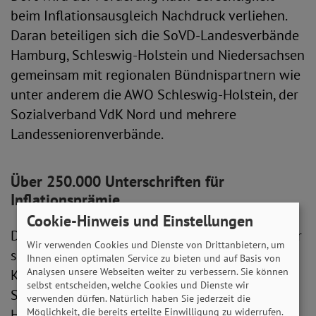
beim Inflationsausgleich Nachdruck verliehen.
Daran beteiligen sich die SoVD-Landesverbände
Hamburg, Schleswig-Holstein und Niedersachsen
gemeinsam mit regionalen Bündnispartnern wie
unter anderem die AWO Schleswig-Holstein, der
Sozialverband VdK Nord und mehrere
Landesseniorenverbände.
Über 250.000 Unterschriften für
Inflationsprämie
Cookie-Hinweis und Einstellungen
Das Bündnis hat über 250.000 Unterschriften für
Wir verwenden Cookies und Dienste von Drittanbietern, um
sein Anliegen gesammelt und wird diese auf der
Ihnen einen optimalen Service zu bieten und auf Basis von
Analysen unsere Webseiten weiter zu verbessern. Sie können
Kundgebung an Britta Hagedorn,
selbst entscheiden, welche Cookies und Dienste wir
Stellvertretende Vorsitzende
verwenden dürfen. Natürlich haben Sie jederzeit die
Möglichkeit, die bereits erteilte Einwilligung zu widerrufen.
Haushaltsausschusses im Bundestag, übergeben.