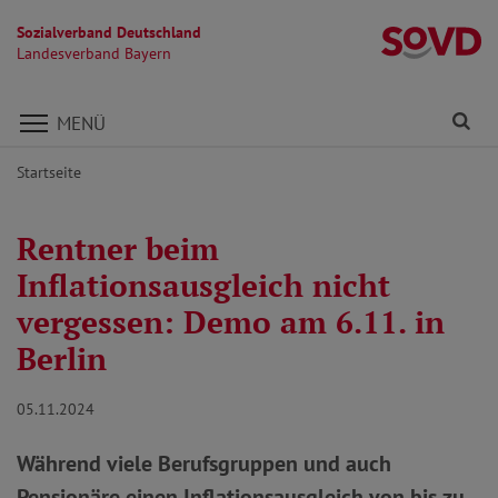
Sozialverband Deutschland
L
Landesverband Bayern
Direkt zu den Inhalten springen
Fi
MENÜ
Startseite
Rentner beim
Inflationsausgleich nicht
vergessen: Demo am 6.11. in
Berlin
05.11.2024
Während viele Berufsgruppen und auch
Pensionäre einen Inflationsausgleich von bis zu