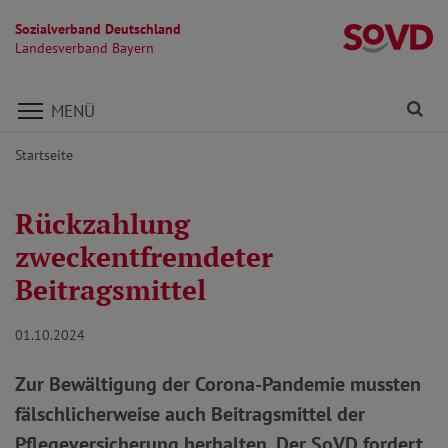
Sozialverband Deutschland
L
Landesverband Bayern
Direkt zu den Inhalten springen
Fi
MENÜ
Startseite
Rückzahlung
zweckentfremdeter
Beitragsmittel
01.10.2024
Zur Bewältigung der Corona-Pandemie mussten
fälschlicherweise auch Beitragsmittel der
Pflegeversicherung herhalten. Der SoVD fordert