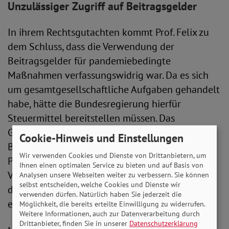
Unzulässiger Zugriff auf Beitragsgelder
In ihrem Rechtsgutachten kommt Prof. Felix zu
dem Schluss, dass die Verwendung der
Beitragsgelder für pandemiebedingte
Maßnahmen verfassungswidrig war. Da es sich
um gesamtgesellschaftliche Aufgaben gehandelt
habe, hätte die Bundesregierung hierfür
Steuermittel bereitstellen müssen. Das
Gutachten der Uni Hamburg nennt hierfür auch
Cookie-Hinweis und Einstellungen
Beispiele. Konkret hätten etwa, die Tests in
Wir verwenden Cookies und Dienste von Drittanbietern, um
Pflegeheimen verhindern sollen, dass sich das
Ihnen einen optimalen Service zu bieten und auf Basis von
Virus weiter in der Gesellschaft ausbreitet – um
Analysen unsere Webseiten weiter zu verbessern. Sie können
selbst entscheiden, welche Cookies und Dienste wir
das spezielle Risiko der Pflegebedürftigkeit sei
verwenden dürfen. Natürlich haben Sie jederzeit die
es dabei jedoch nicht gegangen.
Möglichkeit, die bereits erteilte Einwilligung zu widerrufen.
Weitere Informationen, auch zur Datenverarbeitung durch
Drittanbieter, finden Sie in unserer
Datenschutzerklärung