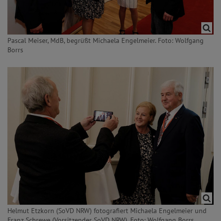
Pascal Meiser, MdB, begrüßt Michaela Engelmeier. Foto: Wolfgang
Borrs
Helmut Etzkorn (SoVD NRW) fotografiert Michaela Engelmeier und
Franz Schrewe (Vorsitzender SoVD NRW). Foto: Wolfgang Borrs