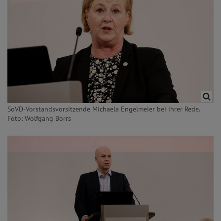
SoVD-Vorstandsvorsitzende Michaela Engelmeier bei ihrer Rede.
Foto: Wolfgang Borrs