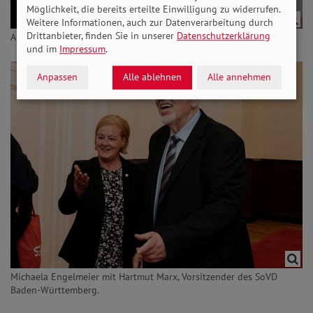
Möglichkeit, die bereits erteilte Einwilligung zu widerrufen.
Weitere Informationen, auch zur Datenverarbeitung durch
Drittanbieter, finden Sie in unserer
Datenschutzerklärung
Armin Dötsch und Monika Paula. Foto: Wolfgang Borrs.
und im
Impressum
.
Anpassen
Alle ablehnen
Alle annehmen
Michaela Engelmeier mit Hartmut Marx, Vorsitzender des SoVD
Baden-Württemberg.