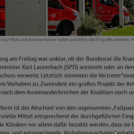
ng? Nicht alle Krankenhäuser sollen zukünftig alle Eingriffe anbieten. F
ung am Freitag war unklar, ob der Bundesrat die Kr
minister Karl Lauterbach (SPD) annimmt oder an de
chuss verweist. Letztlich stimmten die Vertreter*inn
m Vorhaben zu. Zumindest ein großes Projekt der A
 nach dem Auseinanderbrechen der Koalition noch u
form ist der Abschied von den sogenannten „Fallpau
anzielle Mittel entsprechend der durchgeführten Eingri
ie Kliniken vor allem dafür bezahlt werden, dass sie
eten, und entsprechende „Vorhaltepauschalen“ erhalt