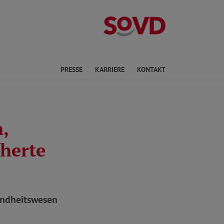
Landesverband 
en
PRESSE
KARRIERE
KONTAKT
,
cherte
undheitswesen