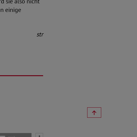
d sie also nicht
en einige
str