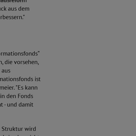
hausreform
ruck aus dem
rbessern."
ormationsfonds“
, die vorsehen,
 aus
mationsfonds ist
meier. "Es kann
e in den Fonds
t - und damit
n Struktur wird