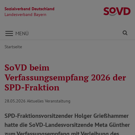
Sozialverband Deutschland
L
Landesverband Bayern
Direkt zu den Inhalten springen
Fi
MENÜ
Startseite
SoVD beim
Verfassungsempfang 2026 der
SPD-Fraktion
28.05.2026
Aktuelles Veranstaltung
SPD-Fraktionsvorsitzender Holger Grießhammer
hatte die SoVD-Landesvorsitzende Meta Günther
zum Verfassungsempfang mit Verleihung des