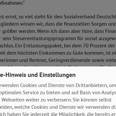
aßnahmen.“
 ist ernst, so viel steht für den Sozialverband Deutsch
gliedern wissen wir, dass die finanziellen Sorgen un
größer werden. Wenn ich dann aber höre, dass Fina
r sein Steuerentlastungsprogramm für sozial ausgew
achlos. Ein Entlastungspaket, bei dem 70 Prozent de
mit dem höchsten Einkommen zu Gute kommen, ist ei
tnerinnen und Rentner, Geringverdienende sowie viel
s dringend und in erster Linie Entlastungen für die
e-Hinweis und Einstellungen
men geben. Daran führt aus unserer Sicht kein Weg v
Adolf Bauer.
rwenden Cookies und Dienste von Drittanbietern, um
optimalen Service zu bieten und auf Basis von Analy
den SoVD jedoch auch außer Frage. Soziale Unruhen h
 Webseiten weiter zu verbessern. Sie können selbst
ösung. „Schreckensszenarien zu verbreiten ist wenig 
eiden, welche Cookies und Dienste wir verwenden dü
 Ganz im Gegenteil. Was wir brauchen sind schnelle un
ich haben Sie jederzeit die Möglichkeit, die bereits er