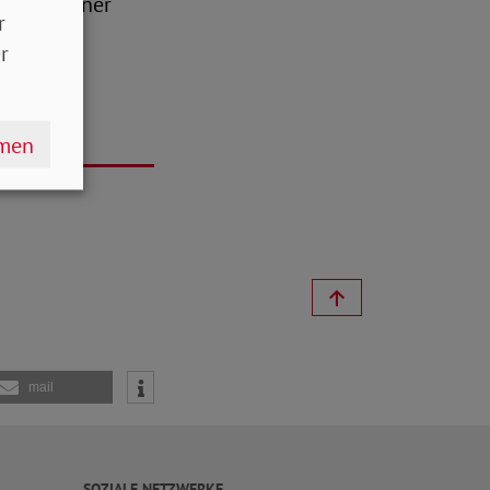
ster Lindner
r
r soziale
r
o Bauer.
hmen
mail
SOZIALE NETZWERKE