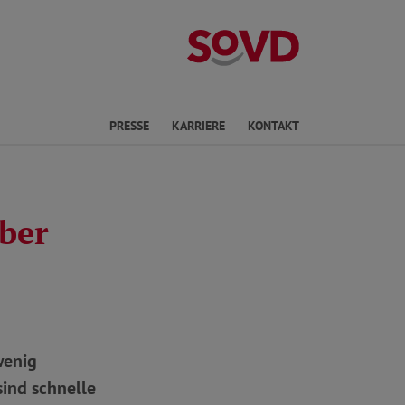
Landesverband 
en
PRESSE
KARRIERE
KONTAKT
über
wenig
sind schnelle