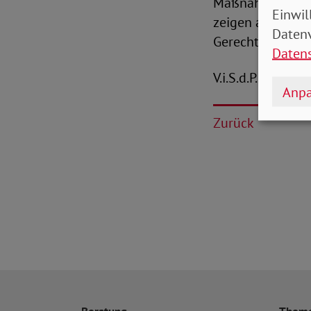
Maßnahmen. Die 
Einwil
zeigen aber auch
Datenv
Gerechtigkeit u
Daten
V.i.S.d.P.: Christ
Anpa
Zurück