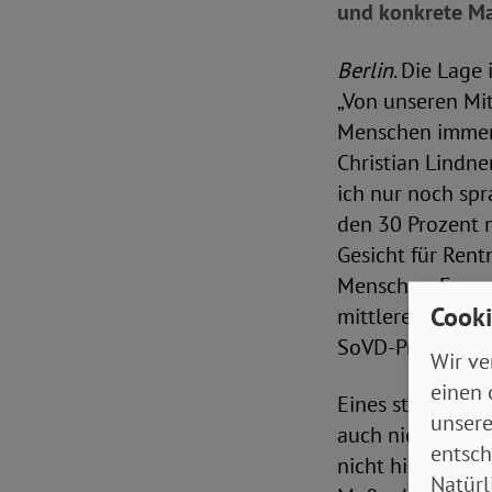
und konkrete M
Berlin
. Die Lage
„Von unseren Mit
Menschen immer 
Christian Lindne
ich nur noch spr
den 30 Prozent 
Gesicht für Ren
Menschen. Es mus
Cooki
mittleren Einkom
SoVD-Präsident 
Wir ve
einen 
Eines steht für 
unsere
auch nicht die L
entsch
nicht hilfreich.
Natürl