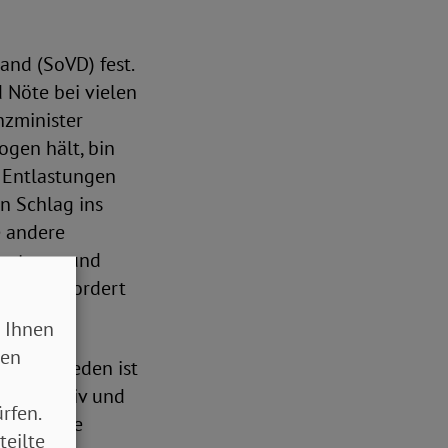
land (SoVD) fest.
d Nöte bei vielen
nzminister
ogen hält, bin
r Entlastungen
n Schlag ins
e andere
 unteren und
orbei“, fordert
 Ihnen
sen
erbeizureden ist
konstruktiv und
rfen.
d konkrete
teilte