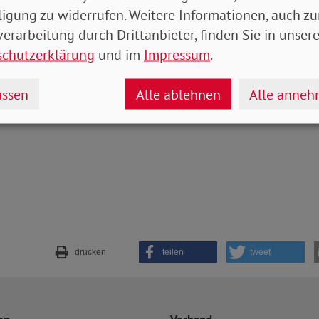
Diskussion rund um die Steuerpläne von Finanzmini
ligung zu widerrufen. Weitere Informationen, auch zu
, dass wir sehr dringend eine ernsthafte Debatte übe
erarbeitung durch Drittanbieter, finden Sie in unsere
nd die Umverteilung von Vermögen führen müssen“, s
schutzerklärung
und im
Impressum
.
ian Draheim
ssen
Alle ablehnen
Alle anne
drucken
teilen
tweet