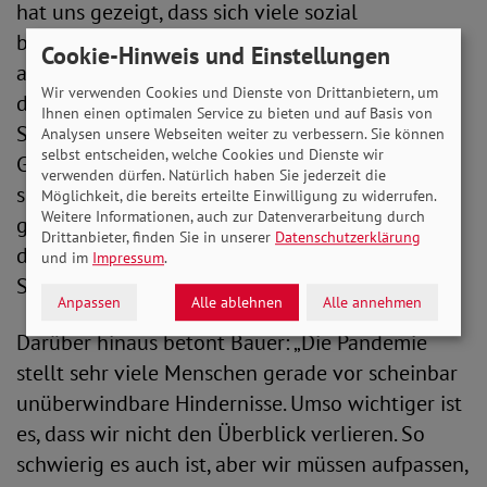
hat uns gezeigt, dass sich viele sozial
benachteiligte Menschen abgehängt und
Cookie-Hinweis und Einstellungen
ausgegrenzt fühlen. Wir dürfen nicht zulassen,
Wir verwenden Cookies und Dienste von Drittanbietern, um
dass diese Menschen das Vertrauen in den
Ihnen einen optimalen Service zu bieten und auf Basis von
Sozialstaat vollständig verlieren. Der Schutz der
Analysen unsere Webseiten weiter zu verbessern. Sie können
selbst entscheiden, welche Cookies und Dienste wir
Gesundheit darf keine Frage des Geldbeutels
verwenden dürfen. Natürlich haben Sie jederzeit die
sein. Es handelt sich hierbei um eine
Möglichkeit, die bereits erteilte Einwilligung zu widerrufen.
Weitere Informationen, auch zur Datenverarbeitung durch
gesamtgesellschaftliche Aufgabe. Insofern muss
Drittanbieter, finden Sie in unserer
Datenschutzerklärung
die Ausstattung mit FFP2-Masken über
und im
Impressum
.
Steuermittel finanziert werden“, fordert Bauer.
Anpassen
Alle ablehnen
Alle annehmen
Darüber hinaus betont Bauer: „Die Pandemie
stellt sehr viele Menschen gerade vor scheinbar
unüberwindbare Hindernisse. Umso wichtiger ist
es, dass wir nicht den Überblick verlieren. So
schwierig es auch ist, aber wir müssen aufpassen,