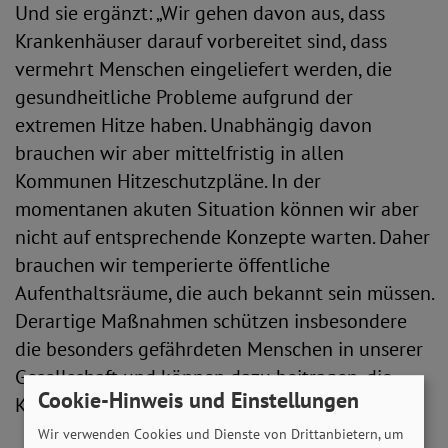
Und sie ergänzt: „Wir gehen davon aus, dass
Krankenhäuser darauf vorbereitet sind, dass
vermehrt Menschen eingeliefert werden, die
gesundheitliche Probleme aufgrund der
extremen Hitze haben. Unabhängig davon
brauchen wir aber mittelfristig in allen
Kommunen Hitzeschutzpläne. In der
momentanen akuten Situation können wir aber
nicht auf entsprechende Konzepte warten. Daher
brauchen wir temperierte öffentliche
Aufenthaltsräume, die auch bekannt sein müssen.
Derartige Maßnahmen schützen insbesondere
die besonders gefährdeten Menschen in unserer
Gesellschaft und können dazu beitragen, die
Cookie-Hinweis und Einstellungen
Krankenhäuser zu entlasten.“
Wir verwenden Cookies und Dienste von Drittanbietern, um